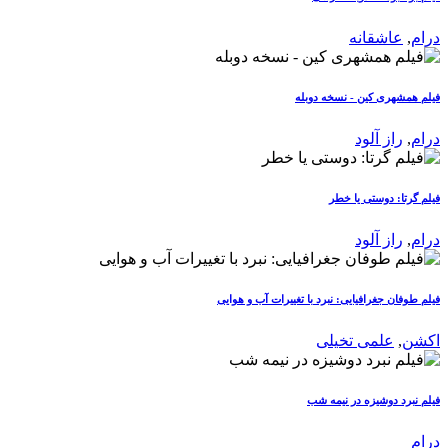
درام
,
عاشقانه
فیلم همشهری کین - نسخه دوبله
درام
,
راز آلود
فیلم گرتا: دوستی یا خطر
درام
,
راز آلود
فیلم طوفان جغرافیایی: نبرد با تغییرات آب و هوایی
اکشن
,
علمی تخیلی
فیلم نبرد دوشیزه در نیمه شب
درام