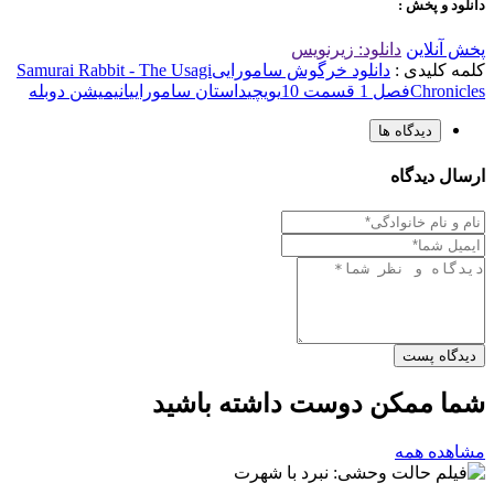
دانلود و پخش :
پخش آنلاین
دانلود: زیرنویس
کلمه کلیدی :
دانلود خرگوش سامورایی
Samurai Rabbit - The Usagi
Chronicles
فصل 1 قسمت 10
یویچی
داستان سامورایی
انیمیشن دوبله
دیدگاه ها
ارسال دیدگاه
دیدگاه پست
شما ممکن دوست داشته باشید
مشاهده همه