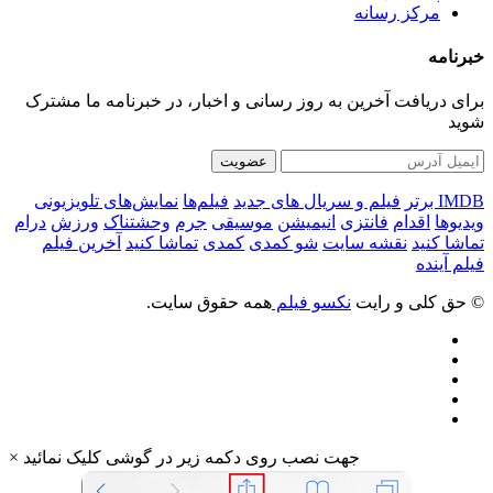
مرکز رسانه
خبرنامه
برای دریافت آخرین به روز رسانی و اخبار، در خبرنامه ما مشترک
شوید
عضویت
IMDB برتر
فیلم و سریال های جدید
فیلم‌ها
نمایش‌های تلویزیونی
ویدیوها
اقدام
فانتزی
انیمیشن
موسیقی
جرم
وحشتناک
ورزش
درام
تماشا کنید
نقشه سایت
شو کمدی
کمدی
تماشا کنید
آخرین فیلم
فیلم آینده
© حق کلی و رایت
نکسو فیلم
همه حقوق سایت.
جهت نصب روی دکمه زیر در گوشی کلیک نمائید
×