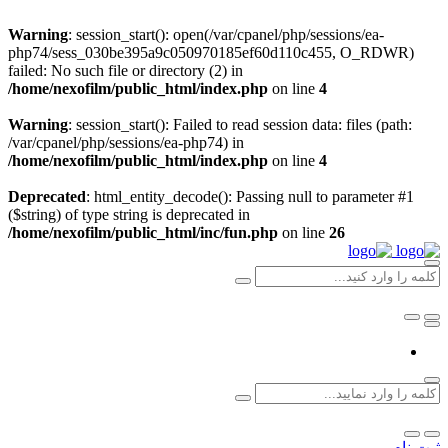
Warning
: session_start(): open(/var/cpanel/php/sessions/ea-
php74/sess_030be395a9c050970185ef60d110c455, O_RDWR)
failed: No such file or directory (2) in
/home/nexofilm/public_html/index.php
on line
4
Warning
: session_start(): Failed to read session data: files (path:
/var/cpanel/php/sessions/ea-php74) in
/home/nexofilm/public_html/index.php
on line
4
Deprecated
: html_entity_decode(): Passing null to parameter #1
($string) of type string is deprecated in
/home/nexofilm/public_html/inc/fun.php
on line
26
ثبت نام