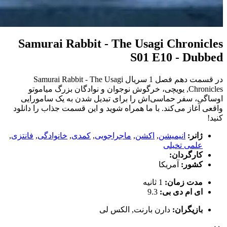
Samurai Rabbit - The Usagi Chronicles
S01 E10 - Dubbed
در قسمت دهم فصل 1 سریال Samurai Rabbit - The Usagi
Chronicles, یویچی، خرگوش نوجوان و نوادگان بزرگ میاموتو
اوساگی، سفر حماسی‌اش را برای تبدیل شدن به یک سامورایی
واقعی آغاز می‌کند. با ما همراه شوید و این قسمت جذاب را دانلود
کنید!
ژانر:
انیمیشن
,
اکشن
,
ماجراجویی
,
کمدی
,
خانوادگی
,
فانتزی
,
علمی تخیلی
کارگردان:
کشور:
آمریکا
مدت زمان:
1 ثانیه
ای ام دی بی:
9.3
بازیگران:
دارن بارنت
,
الکس لی