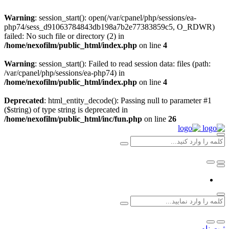
Warning
: session_start(): open(/var/cpanel/php/sessions/ea-
php74/sess_d91063784843db198a7b2e77383859c5, O_RDWR)
failed: No such file or directory (2) in
/home/nexofilm/public_html/index.php
on line
4
Warning
: session_start(): Failed to read session data: files (path:
/var/cpanel/php/sessions/ea-php74) in
/home/nexofilm/public_html/index.php
on line
4
Deprecated
: html_entity_decode(): Passing null to parameter #1
($string) of type string is deprecated in
/home/nexofilm/public_html/inc/fun.php
on line
26
ثبت نام