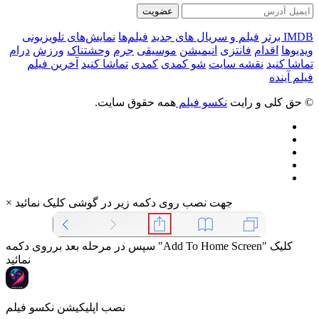
عضویت
IMDB برتر
فیلم و سریال های جدید
فیلم‌ها
نمایش‌های تلویزیونی
ویدیوها
اقدام
فانتزی
انیمیشن
موسیقی
جرم
وحشتناک
ورزش
درام
تماشا کنید
نقشه سایت
شو کمدی
کمدی
تماشا کنید
آخرین فیلم
فیلم آینده
© حق کلی و رایت
نکسو فیلم
همه حقوق سایت.
جهت نصب روی دکمه زیر در گوشی کلیک نمائید
×
سپس در مرحله بعد برروی دکمه "Add To Home Screen" کلیک
نمائید
نصب اپلیکیشن نکسو فیلم