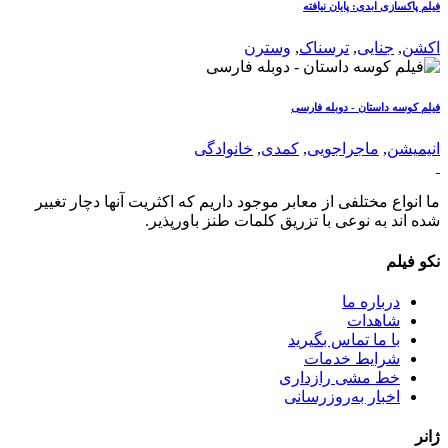
فیلم پاکسازی ابدی: پایان نیافته
اکشن
,
جنایی
,
ترسناک
,
وسترن
فیلم کوسه داستان - دوبله فارسی
انیمیشن
,
ماجراجویی
,
کمدی
,
خانوادگی
ما انواع مختلفی از معابر موجود داریم که اکثریت آنها دچار تغییر
شده اند به نوعی با تزریق کلمات طنز باورپذیر.
نکو فیلم
درباره ما
شاهدات
با ما تماس بگیرید
شرایط خدمات
خط مشی رازداری
اخبار به‌روزرسانی
ژانر