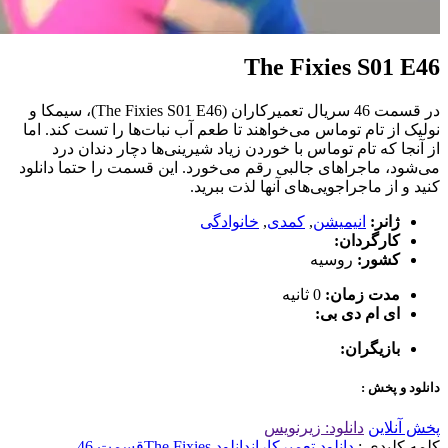
The Fixies S01 E46
در قسمت 46 سریال تعمیرکاران (The Fixies S01 E46)، سیمکا و
نولیک از تام توماس می‌خواهند تا طعم آب نبات‌ها را تست کند. اما
از آنجا که تام توماس با خوردن زیاد شیرینی‌ها دچار دندان درد
می‌شود، ماجراهای جالبی رقم می‌خورد. این قسمت را حتما دانلود
کنید و از ماجراجویی‌های آنها لذت ببرید.
ژانر:
انیمیشن
,
کمدی
,
خانوادگی
کارگردان:
کشور:
روسیه
مدت زمان:
0 ثانیه
ای ام دی بی:
بازیگران:
دانلود و پخش :
پخش آنلاین
دانلود: زیرنویس
کلمه کلیدی :
دانلود تعمیرکاران
دانلود The Fixies
قسمت 46