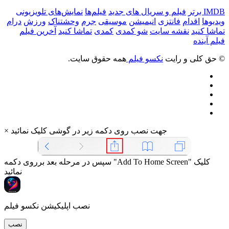
IMDB برتر
فیلم و سریال های جدید
فیلم‌ها
نمایش‌های تلویزیونی
ویدیوها
اقدام
فانتزی
انیمیشن
موسیقی
جرم
وحشتناک
ورزش
درام
تماشا کنید
نقشه سایت
شو کمدی
کمدی
تماشا کنید
آخرین فیلم
فیلم آینده
© حق کلی و رایت
نکسو فیلم
همه حقوق سایت.
جهت نصب روی دکمه زیر در گوشی کلیک نمائید
×
سپس در مرحله بعد برروی دکمه "Add To Home Screen" کلیک
نمائید
نصب اپلیکیشن نکسو فیلم
نصب