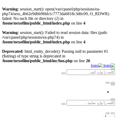
Warning
: session_start(): open(/var/cpanel/php/sessions/ea-
php74/sess_4b62e9dbb96bb1c7773da6818c3d6c09, O_RDWR)
failed: No such file or directory (2) in
/home/nexofilm/public_html/index.php
on line
4
Warning
: session_start(): Failed to read session data: files (path:
/var/cpanel/php/sessions/ea-php74) in
/home/nexofilm/public_html/index.php
on line
4
Deprecated
: html_entity_decode(): Passing null to parameter #1
($string) of type string is deprecated in
/home/nexofilm/public_html/inc/fun.php
on line
26
ثبت نام