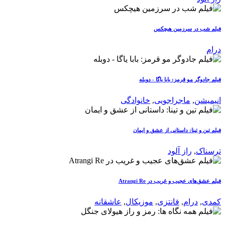
فیلم شب در سرزمین هیچکس
درام
فیلم جادوگر مو قرمز: بابا یاگا - دوبله
انیمیشن
,
ماجراجویی
,
خانوادگی
فیلم تین و تینا: داستانی از عشق و ایمان
ترسناک
,
راز آلود
فیلم عشق‌های عجیب و غریب در Atrangi Re
کمدی
,
درام
,
فانتزی
,
موزیکال
,
عاشقانه