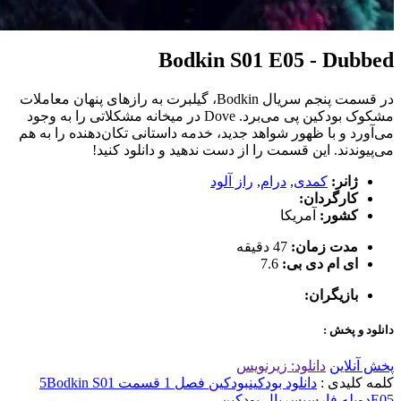
Bodkin S01 E05 - Dubbed
در قسمت پنجم سریال Bodkin، گیلبرت به رازهای پنهان معاملات
مشکوک بودکین پی می‌برد. Dove در میخانه مشکلاتی را به وجود
می‌آورد و با ظهور شواهد جدید، خدمه داستانی تکان‌دهنده را به هم
می‌پیوندند. این قسمت را از دست ندهید و دانلود کنید!
ژانر:
کمدی
,
درام
,
راز آلود
کارگردان:
کشور:
آمریکا
مدت زمان:
47 دقیقه
ای ام دی بی:
7.6
بازیگران:
دانلود و پخش :
پخش آنلاین
دانلود: زیرنویس
کلمه کلیدی :
دانلود بودکین
بودکین فصل 1 قسمت 5
Bodkin S01
E05
دوبله فارسی
سریال بودکین