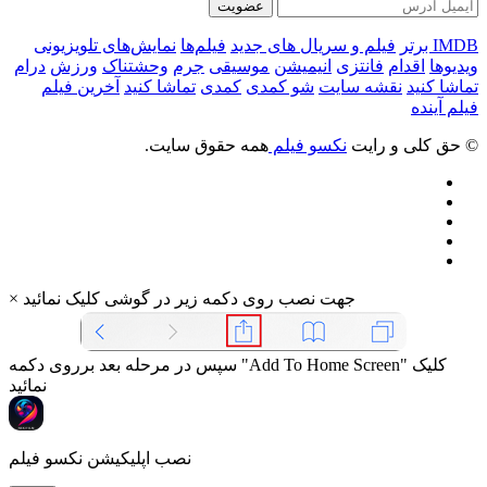
عضویت
IMDB برتر
فیلم و سریال های جدید
فیلم‌ها
نمایش‌های تلویزیونی
ویدیوها
اقدام
فانتزی
انیمیشن
موسیقی
جرم
وحشتناک
ورزش
درام
تماشا کنید
نقشه سایت
شو کمدی
کمدی
تماشا کنید
آخرین فیلم
فیلم آینده
© حق کلی و رایت
نکسو فیلم
همه حقوق سایت.
جهت نصب روی دکمه زیر در گوشی کلیک نمائید
×
سپس در مرحله بعد برروی دکمه "Add To Home Screen" کلیک
نمائید
نصب اپلیکیشن نکسو فیلم