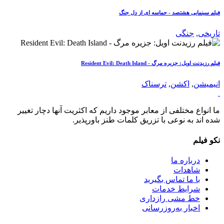
فیلم سینمایی هشتصد - حماسه ای از دل جنگ
تاریخی
,
جنگی
فیلم رزیدنت اویل: جزیره مرگ - Resident Evil: Death Island
انیمیشن
,
اکشن
,
ترسناک
ما انواع مختلفی از معابر موجود داریم که اکثریت آنها دچار تغییر
شده اند به نوعی با تزریق کلمات طنز باورپذیر.
نکو فیلم
درباره ما
شاهدات
با ما تماس بگیرید
شرایط خدمات
خط مشی رازداری
اخبار به‌روزرسانی