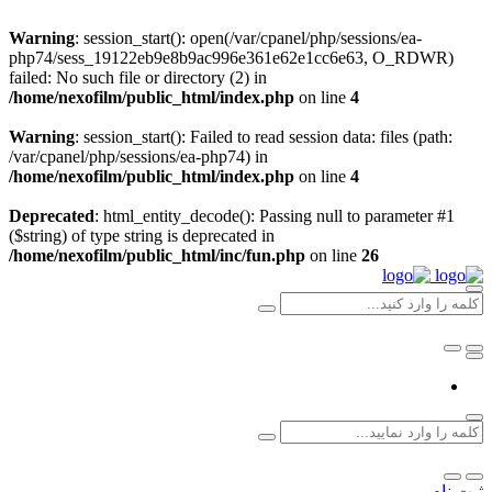
Warning
: session_start(): open(/var/cpanel/php/sessions/ea-
php74/sess_19122eb9e8b9ac996e361e62e1cc6e63, O_RDWR)
failed: No such file or directory (2) in
/home/nexofilm/public_html/index.php
on line
4
Warning
: session_start(): Failed to read session data: files (path:
/var/cpanel/php/sessions/ea-php74) in
/home/nexofilm/public_html/index.php
on line
4
Deprecated
: html_entity_decode(): Passing null to parameter #1
($string) of type string is deprecated in
/home/nexofilm/public_html/inc/fun.php
on line
26
ثبت نام