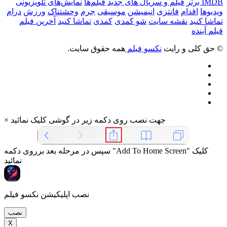
IMDB برتر
فیلم و سریال های جدید
فیلم‌ها
نمایش‌های تلویزیونی
ویدیوها
اقدام
فانتزی
انیمیشن
موسیقی
جرم
وحشتناک
ورزش
درام
تماشا کنید
نقشه سایت
شو کمدی
کمدی
تماشا کنید
آخرین فیلم
فیلم آینده
© حق کلی و رایت
نکسو فیلم
همه حقوق سایت.
جهت نصب روی دکمه زیر در گوشی کلیک نمائید
×
سپس در مرحله بعد برروی دکمه "Add To Home Screen" کلیک
نمائید
نصب اپلیکیشن نکسو فیلم
نصب
X