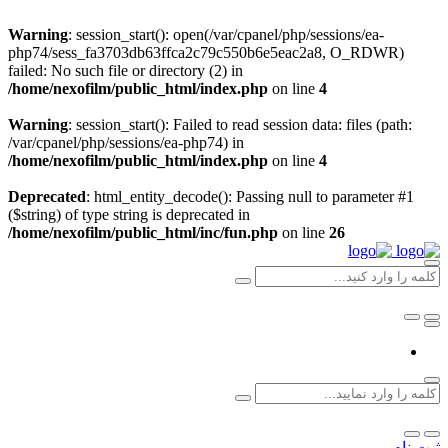
Warning
: session_start(): open(/var/cpanel/php/sessions/ea-
php74/sess_fa3703db63ffca2c79c550b6e5eac2a8, O_RDWR)
failed: No such file or directory (2) in
/home/nexofilm/public_html/index.php
on line
4
Warning
: session_start(): Failed to read session data: files (path:
/var/cpanel/php/sessions/ea-php74) in
/home/nexofilm/public_html/index.php
on line
4
Deprecated
: html_entity_decode(): Passing null to parameter #1
($string) of type string is deprecated in
/home/nexofilm/public_html/inc/fun.php
on line
26
ثبت نام