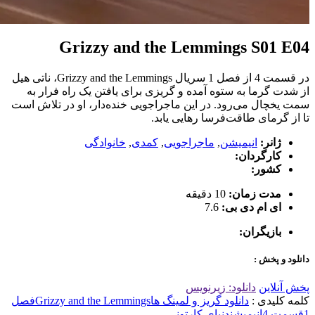
Grizzy and the Lemmings S01 E04
در قسمت 4 از فصل 1 سریال Grizzy and the Lemmings، ناتی هیل
از شدت گرما به ستوه آمده و گریزی برای یافتن یک راه فرار به
سمت یخچال می‌رود. در این ماجراجویی خنده‌دار، او در تلاش است
تا از گرمای طاقت‌فرسا رهایی یابد.
ژانر:
انیمیشن
,
ماجراجویی
,
کمدی
,
خانوادگی
کارگردان:
کشور:
مدت زمان:
10 دقیقه
ای ام دی بی:
7.6
بازیگران:
دانلود و پخش :
پخش آنلاین
دانلود: زیرنویس
کلمه کلیدی :
دانلود گریز و لمینگ ها
Grizzy and the Lemmings
فصل
1
قسمت 4
انیمیشن
دنیای کارتونی