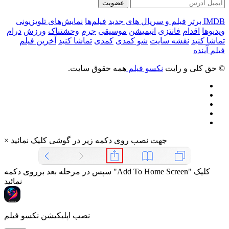
عضویت
IMDB برتر
فیلم و سریال های جدید
فیلم‌ها
نمایش‌های تلویزیونی
ویدیوها
اقدام
فانتزی
انیمیشن
موسیقی
جرم
وحشتناک
ورزش
درام
تماشا کنید
نقشه سایت
شو کمدی
کمدی
تماشا کنید
آخرین فیلم
فیلم آینده
© حق کلی و رایت
نکسو فیلم
همه حقوق سایت.
جهت نصب روی دکمه زیر در گوشی کلیک نمائید
×
سپس در مرحله بعد برروی دکمه "Add To Home Screen" کلیک
نمائید
نصب اپلیکیشن نکسو فیلم