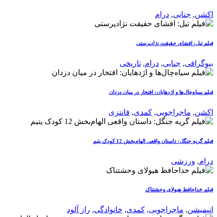
اکشن
,
جنایی
,
درام
فیلم تیل: افشای حقیقت نژادپرستی
بیوگرافی
,
جنایی
,
درام
,
تاریخی
فیلم سیاه‌چال‌ها و اژدهایان: افتخار در میان دزدان
اکشن
,
ماجراجویی
,
کمدی
,
فانتزی
فیلم گریه جنگل: داستان واقعی الهام‌بخش 12 کودک یتیم
درام
,
ورزشی
فیلم خداحافظ هیولای وحشتناک
انیمیشن
,
ماجراجویی
,
کمدی
,
خانوادگی
,
راز آلود