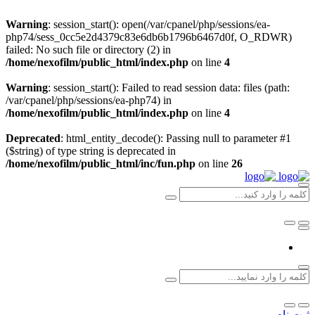
Warning
: session_start(): open(/var/cpanel/php/sessions/ea-
php74/sess_0cc5e2d4379c83e6db6b1796b6467d0f, O_RDWR)
failed: No such file or directory (2) in
/home/nexofilm/public_html/index.php
on line
4
Warning
: session_start(): Failed to read session data: files (path:
/var/cpanel/php/sessions/ea-php74) in
/home/nexofilm/public_html/index.php
on line
4
Deprecated
: html_entity_decode(): Passing null to parameter #1
($string) of type string is deprecated in
/home/nexofilm/public_html/inc/fun.php
on line
26
ثبت نام