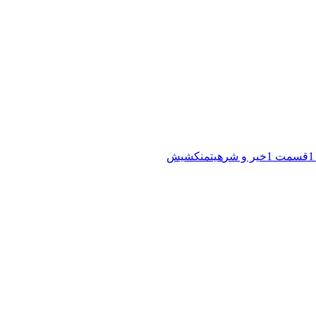
قسمت 1
خیر و شر
هیتمن
کشیش