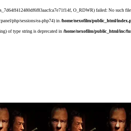
sess_7d64ff412480df6f83aacfca7e71f14f, O_RDWR) failed: No such file 
ar/cpanel/php/sessions/ea-php74) in
/home/nexofilm/public_html/index.
ing) of type string is deprecated in
/home/nexofilm/public_html/inc/f