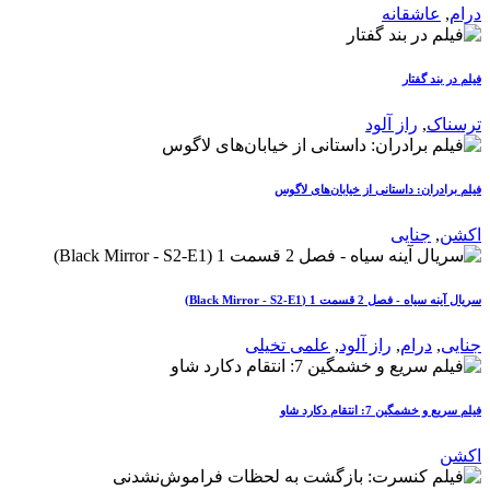
درام
,
عاشقانه
فیلم در بند گفتار
ترسناک
,
راز آلود
فیلم برادران: داستانی از خیابان‌های لاگوس
اکشن
,
جنایی
سریال آینه سیاه - فصل 2 قسمت 1 (Black Mirror - S2-E1)
جنایی
,
درام
,
راز آلود
,
علمی تخیلی
فیلم سریع و خشمگین 7: انتقام دکارد شاو
اکشن