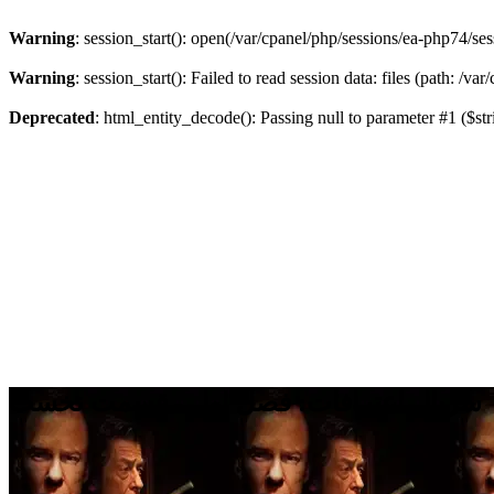
Warning
: session_start(): open(/var/cpanel/php/sessions/ea-php74/
Warning
: session_start(): Failed to read session data: files (path: /v
Deprecated
: html_entity_decode(): Passing null to parameter #1 ($str
سریال اعترافات: فصل اول - قسمت نخست