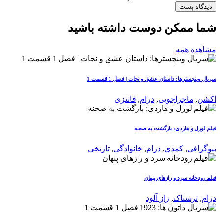
دیدگاه پست
شما ممکن دوست داشته باشید
مشاهده همه
سریال وینچسترها: داستان عشق و نجات | فصل 1 قسمت 1
اکشن
,
ماجراجویی
,
درام
,
فانتزی
فیلم لورل و هاردی: بازگشت به صحنه
بیوگرافی
,
کمدی
,
درام
,
خانوادگی
,
تاریخی
فیلم رودخانه سرد و رازهای پنهان
درام
,
ترسناک
,
راز آلود