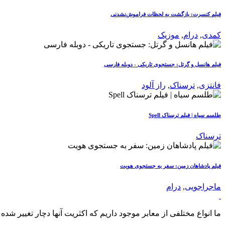
فیلم کنسرت: بازگشت به لحظات فراموش‌نشدنی
کمدی
,
درام
,
موزیک
فیلم هانسل و گرتل: جستجوی تاریکی - دوبله فارسی
فانتزی
,
ترسناک
,
راز آلود
طلسم سیاه | فیلم ترسناک Spell
ترسناک
فیلم پادشاهان زمین: سفر به جستجوی هویت
ماجراجویی
,
درام
ما انواع مختلفی از معابر موجود داریم که اکثریت آنها دچار تغییر شده 