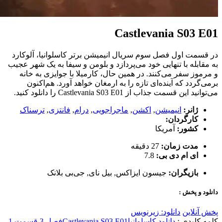
Castlevania S03 E01
در قسمت اول فصل سوم سریال انیمیشن برتر کاسلوانیا، آلوکارد
به مقابله با تنهایی خود می‌پردازد و بلومن و سیفا به یک شهر عجیب
و مرموز سفر می‌کنند. در همین حال، کارمیلا با جوایزی به خانه
برمی‌گردد که آینده‌ای تازه را به ارمغان خواهد آورد. هم‌اکنون
می‌توانید این قسمت جذاب از Castlevania S03 E01 را دانلود کنید.
ژانر:
انیمیشن
,
اکشن
,
ماجراجویی
,
درام
,
فانتزی
,
ترسناک
کارگردان:
کشور:
آمریکا
مدت زمان:
27 دقیقه
ای ام دی بی:
7.8
بازیگران:
جیسون ایزاکس
,
بیل نای
,
جی‌بی بلانک
دانلود و پخش :
پخش آنلاین
دانلود: زیرنویس
کلمه کلیدی :
دانلود کاسلوانیا
Castlevania S03 E01
فصل 3 قسمت 1