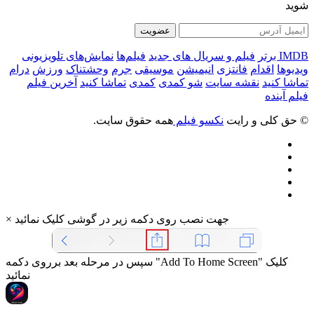
شوید
عضویت
IMDB برتر
فیلم و سریال های جدید
فیلم‌ها
نمایش‌های تلویزیونی
ویدیوها
اقدام
فانتزی
انیمیشن
موسیقی
جرم
وحشتناک
ورزش
درام
تماشا کنید
نقشه سایت
شو کمدی
کمدی
تماشا کنید
آخرین فیلم
فیلم آینده
© حق کلی و رایت
نکسو فیلم
همه حقوق سایت.
جهت نصب روی دکمه زیر در گوشی کلیک نمائید
×
سپس در مرحله بعد برروی دکمه "Add To Home Screen" کلیک
نمائید