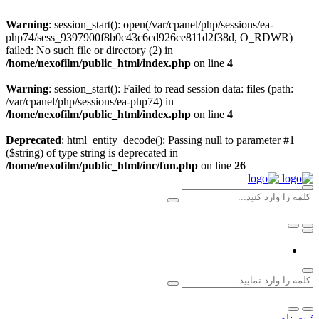
Warning
: session_start(): open(/var/cpanel/php/sessions/ea-
php74/sess_9397900f8b0c43c6cd926ce811d2f38d, O_RDWR)
failed: No such file or directory (2) in
/home/nexofilm/public_html/index.php
on line
4
Warning
: session_start(): Failed to read session data: files (path:
/var/cpanel/php/sessions/ea-php74) in
/home/nexofilm/public_html/index.php
on line
4
Deprecated
: html_entity_decode(): Passing null to parameter #1
($string) of type string is deprecated in
/home/nexofilm/public_html/inc/fun.php
on line
26
ثبت نام