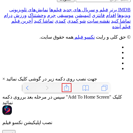
IMDB برتر
فیلم و سریال های جدید
فیلم‌ها
نمایش‌های تلویزیونی
ویدیوها
اقدام
فانتزی
انیمیشن
موسیقی
جرم
وحشتناک
ورزش
درام
تماشا کنید
نقشه سایت
شو کمدی
کمدی
تماشا کنید
آخرین فیلم
فیلم آینده
© حق کلی و رایت
نکسو فیلم
همه حقوق سایت.
جهت نصب روی دکمه زیر در گوشی کلیک نمائید
×
سپس در مرحله بعد برروی دکمه "Add To Home Screen" کلیک
نمائید
نصب اپلیکیشن نکسو فیلم