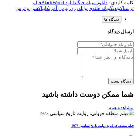
کلمه کلیدی :
دانلود سیاه جنگل
دانلود BlackWood
فیلم
ترسناک
وندیگو
باند هلندی وایلدر
زن بومی آمریکایی
اکشن و ترس
دیدگاه ها
ارسال دیدگاه
دیدگاه پست
شما ممکن دوست داشته باشید
مشاهده همه
فیلم منطقه قربانی: روایت تاریخ سیاسی 1973