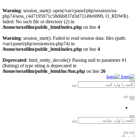
Warning
: session_start(): open(/var/cpanel/php/sessions/ea-
php74/sess_c447195971c58d6b837d3d71149e6999, O_RDWR)
failed: No such file or directory (2) in
/home/nexofilm/public_html/index.php
on line
4
Warning
: session_start(): Failed to read session data: files (path:
/var/cpanel/php/sessions/ea-php74) in
/home/nexofilm/public_html/index.php
on line
4
Deprecated
: html_entity_decode(): Passing null to parameter #1
($string) of type string is deprecated in
/home/nexofilm/public_html/inc/fun.php
on line
26
ثبت نام