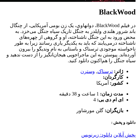
BlackWood
در فیلم BlackWood، دوانهاوی، یک زن بومی آمریکایی، از چنگال
باند شرور هلندی وایلدر به جنگل تاریک سیاه جنگل می‌خزد. به
محض ورود به این جنگل ناشناخته، او و گروهی از چهره‌های
ناشناخته درمی‌یابند که باید به یکدیگر یاری رسانند زیرا به طور
ناخواسته موجودی ترسناک و باستانی به نام وندیگو را بیرون
آورده‌اند. پیوستن به این ماجراجویی هیجان‌انگیز را از دست ندهید و
سیاه جنگل را هم‌اکنون دانلود کنید.
ژانر:
ترسناک
,
وسترن
کارگردان:
کشور:
آمریکا
مدت زمان:
1 ساعت و 38 دقیقه
ای ام دی بی:
4
بازیگران:
گلن مورشاور
دانلود و پخش :
پخش آنلاین
دانلود: زیرنویس