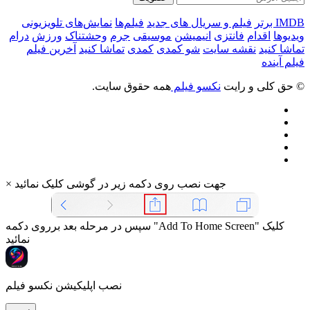
IMDB برتر
فیلم و سریال های جدید
فیلم‌ها
نمایش‌های تلویزیونی
ویدیوها
اقدام
فانتزی
انیمیشن
موسیقی
جرم
وحشتناک
ورزش
درام
تماشا کنید
نقشه سایت
شو کمدی
کمدی
تماشا کنید
آخرین فیلم
فیلم آینده
© حق کلی و رایت
نکسو فیلم
همه حقوق سایت.
جهت نصب روی دکمه زیر در گوشی کلیک نمائید
×
سپس در مرحله بعد برروی دکمه "Add To Home Screen" کلیک
نمائید
نصب اپلیکیشن نکسو فیلم