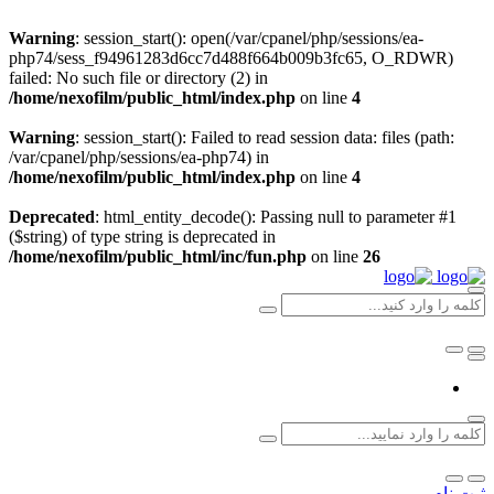
Warning
: session_start(): open(/var/cpanel/php/sessions/ea-
php74/sess_f94961283d6cc7d488f664b009b3fc65, O_RDWR)
failed: No such file or directory (2) in
/home/nexofilm/public_html/index.php
on line
4
Warning
: session_start(): Failed to read session data: files (path:
/var/cpanel/php/sessions/ea-php74) in
/home/nexofilm/public_html/index.php
on line
4
Deprecated
: html_entity_decode(): Passing null to parameter #1
($string) of type string is deprecated in
/home/nexofilm/public_html/inc/fun.php
on line
26
ثبت نام