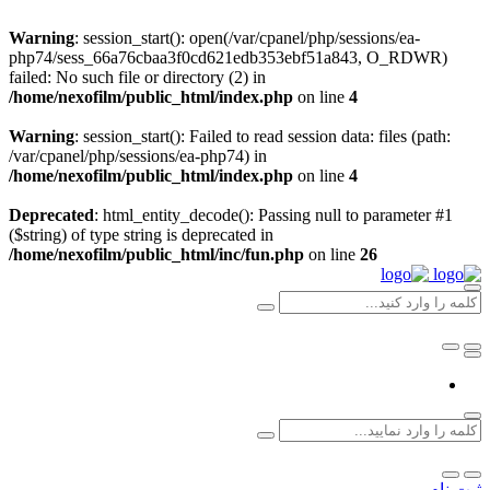
Warning
: session_start(): open(/var/cpanel/php/sessions/ea-
php74/sess_66a76cbaa3f0cd621edb353ebf51a843, O_RDWR)
failed: No such file or directory (2) in
/home/nexofilm/public_html/index.php
on line
4
Warning
: session_start(): Failed to read session data: files (path:
/var/cpanel/php/sessions/ea-php74) in
/home/nexofilm/public_html/index.php
on line
4
Deprecated
: html_entity_decode(): Passing null to parameter #1
($string) of type string is deprecated in
/home/nexofilm/public_html/inc/fun.php
on line
26
ثبت نام