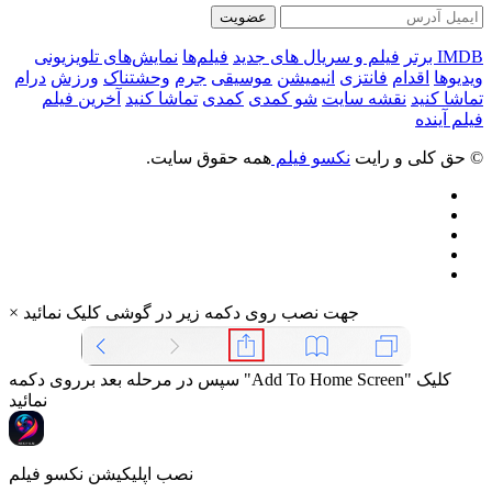
عضویت
IMDB برتر
فیلم و سریال های جدید
فیلم‌ها
نمایش‌های تلویزیونی
ویدیوها
اقدام
فانتزی
انیمیشن
موسیقی
جرم
وحشتناک
ورزش
درام
تماشا کنید
نقشه سایت
شو کمدی
کمدی
تماشا کنید
آخرین فیلم
فیلم آینده
© حق کلی و رایت
نکسو فیلم
همه حقوق سایت.
جهت نصب روی دکمه زیر در گوشی کلیک نمائید
×
سپس در مرحله بعد برروی دکمه "Add To Home Screen" کلیک
نمائید
نصب اپلیکیشن نکسو فیلم