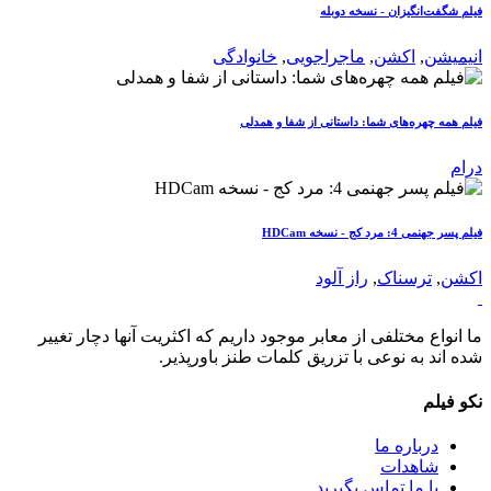
فیلم شگفت‌انگیزان - نسخه دوبله
انیمیشن
,
اکشن
,
ماجراجویی
,
خانوادگی
فیلم همه چهره‌های شما: داستانی از شفا و همدلی
درام
فیلم پسر جهنمی 4: مرد کج - نسخه HDCam
اکشن
,
ترسناک
,
راز آلود
ما انواع مختلفی از معابر موجود داریم که اکثریت آنها دچار تغییر
شده اند به نوعی با تزریق کلمات طنز باورپذیر.
نکو فیلم
درباره ما
شاهدات
با ما تماس بگیرید