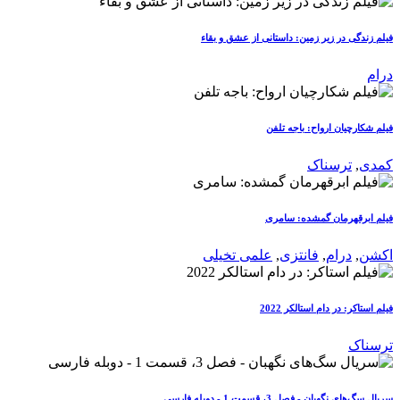
فیلم زندگی در زیر زمین: داستانی از عشق و بقاء
درام
فیلم شکارچیان ارواح: باجه تلفن
کمدی
,
ترسناک
فیلم ابرقهرمان گمشده: سامری
اکشن
,
درام
,
فانتزی
,
علمی تخیلی
فیلم استاکر: در دام استالکر 2022
ترسناک
سریال سگ‌های نگهبان - فصل 3، قسمت 1 - دوبله فارسی