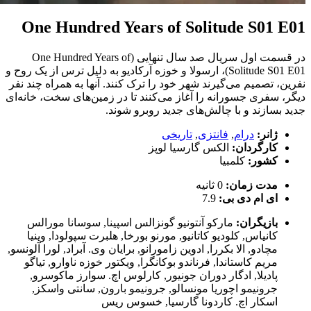
One Hundred Years of Solitude S01 E01
در قسمت اول سریال صد سال تنهایی (One Hundred Years of
Solitude S01 E01)، ارسولا و خوزه آرکادیو به دلیل ترس از یک روح و
نفرین، تصمیم می‌گیرند شهر خود را ترک کنند. آنها به همراه چند نفر
دیگر، سفری جسورانه را آغاز می‌کنند تا در زمین‌های سخت، خانه‌ای
جدید بسازند و با چالش‌های جدید روبرو شوند.
ژانر:
درام
,
فانتزی
,
تاریخی
کارگردان:
الکس گارسیا لوپز
کشور:
کلمبیا
مدت زمان:
0 ثانیه
ای ام دی بی:
7.9
بازیگران:
مارکو آنتونیو گونزالس اسپینا
,
سوسانا مورالس
کانیاس
,
کلودیو کاتانیو
,
مورنو بورخا
,
هلبرت سپولودا
,
وینیا
مچادو
,
الا بکررا
,
ادوین زامورانو
,
برایان وی. آبراد
,
لورا آلونسو
,
مریم کاستاندا
,
فرناندو بوکانگرا
,
ویکتور خوزه ناوارو
,
تیاگو
پادیلا
,
ادگار دوران جونیور
,
کارلوس اچ. سوارز ماکوسرو
,
جرونیمو اچوریا مونسالو
,
جرونیمو بارون
,
سانتی واسکز
,
اسکار اچ. کاردونا گارسیا
,
خسوس ریس