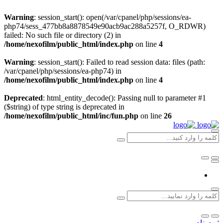
Warning
: session_start(): open(/var/cpanel/php/sessions/ea-
php74/sess_477bb8a8878549e90acb9ac288a5257f, O_RDWR)
failed: No such file or directory (2) in
/home/nexofilm/public_html/index.php
on line
4
Warning
: session_start(): Failed to read session data: files (path:
/var/cpanel/php/sessions/ea-php74) in
/home/nexofilm/public_html/index.php
on line
4
Deprecated
: html_entity_decode(): Passing null to parameter #1
($string) of type string is deprecated in
/home/nexofilm/public_html/inc/fun.php
on line
26
ثبت نام