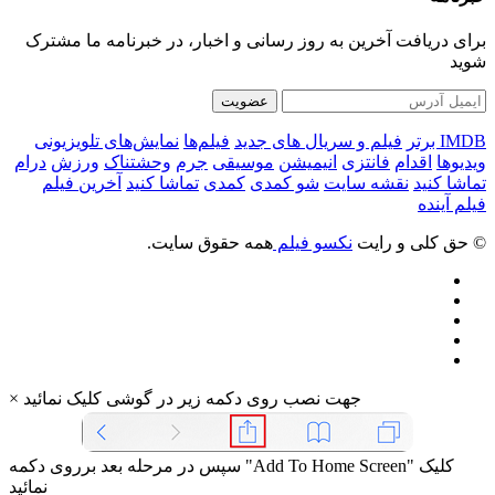
برای دریافت آخرین به روز رسانی و اخبار، در خبرنامه ما مشترک
شوید
عضویت
IMDB برتر
فیلم و سریال های جدید
فیلم‌ها
نمایش‌های تلویزیونی
ویدیوها
اقدام
فانتزی
انیمیشن
موسیقی
جرم
وحشتناک
ورزش
درام
تماشا کنید
نقشه سایت
شو کمدی
کمدی
تماشا کنید
آخرین فیلم
فیلم آینده
© حق کلی و رایت
نکسو فیلم
همه حقوق سایت.
جهت نصب روی دکمه زیر در گوشی کلیک نمائید
×
سپس در مرحله بعد برروی دکمه "Add To Home Screen" کلیک
نمائید