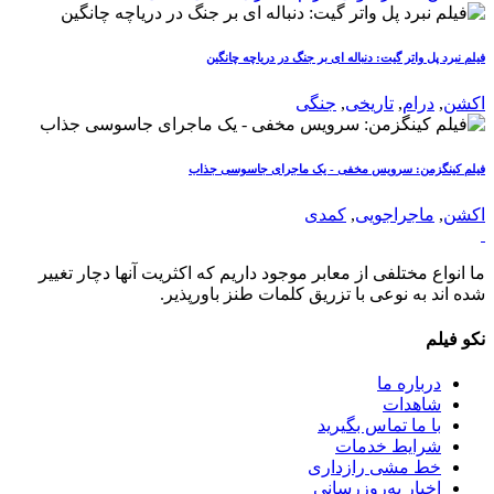
فیلم نبرد پل واتر گیت: دنباله ای بر جنگ در دریاچه چانگین
اکشن
,
درام
,
تاریخی
,
جنگی
فیلم کینگزمن: سرویس مخفی - یک ماجرای جاسوسی جذاب
اکشن
,
ماجراجویی
,
کمدی
ما انواع مختلفی از معابر موجود داریم که اکثریت آنها دچار تغییر
شده اند به نوعی با تزریق کلمات طنز باورپذیر.
نکو فیلم
درباره ما
شاهدات
با ما تماس بگیرید
شرایط خدمات
خط مشی رازداری
اخبار به‌روزرسانی