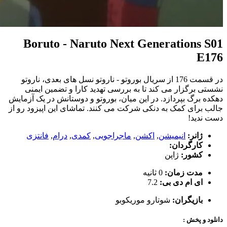
Boruto - Naruto Next Generations S01
E176
در قسمت 176 از سریال بوروتو - ناروتو نسل های بعدی، ناروتو
نشستی برگزار می کند تا به بررسی تهدید کارا و تضمین ایمنی
دهکده برگ بپردازد. در این میان، بوروتو و دوستانش در یک آزمایش
جالب برای کمک به دنکی شرکت می کنند. تماشای این اپیزود رو از
دست ندید!
ژانر:
انیمیشن
,
اکشن
,
ماجراجویی
,
کمدی
,
درام
,
فانتزی
کارگردان:
کشور:
ژاپن
مدت زمان:
0 ثانیه
ای ام دی بی:
7.2
بازیگران:
شوتارو موریکوبو
دانلود و پخش :