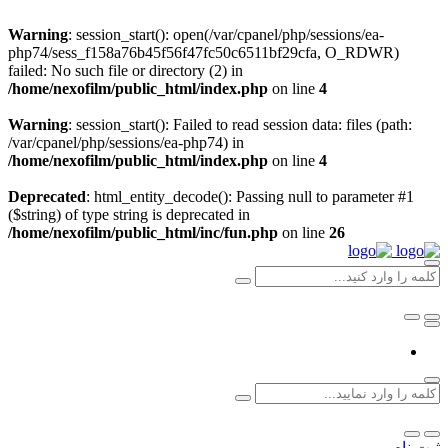
Warning
: session_start(): open(/var/cpanel/php/sessions/ea-
php74/sess_f158a76b45f56f47fc50c6511bf29cfa, O_RDWR)
failed: No such file or directory (2) in
/home/nexofilm/public_html/index.php
on line
4
Warning
: session_start(): Failed to read session data: files (path:
/var/cpanel/php/sessions/ea-php74) in
/home/nexofilm/public_html/index.php
on line
4
Deprecated
: html_entity_decode(): Passing null to parameter #1
($string) of type string is deprecated in
/home/nexofilm/public_html/inc/fun.php
on line
26
ثبت نام