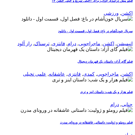
فیلم پیش درآمدی جذاب برای «خیلی سریع و خیلی خشن ۲»
اکشن
,
ورزشی
سریال خون‌آشام در باغ: فصل اول، قسمت اول - دانلود
انیمیشن
,
اکشن
,
ماجراجویی
,
درام
,
فانتزی
,
ترسناک
,
راز آلود
فیلم گای آزاد: داستان یک قهرمان دیجیتال
اکشن
,
ماجراجویی
,
کمدی
,
فانتزی
,
عاشقانه
,
علمی تخیلی
فیلم هزار و یک شب: داستان اینز و تری
جنایی
,
درام
فیلم رومئو و ژولیت: داستانی عاشقانه در ورونای مدرن
درام