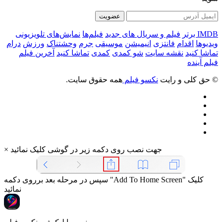
عضویت
IMDB برتر
فیلم و سریال های جدید
فیلم‌ها
نمایش‌های تلویزیونی
ویدیوها
اقدام
فانتزی
انیمیشن
موسیقی
جرم
وحشتناک
ورزش
درام
تماشا کنید
نقشه سایت
شو کمدی
کمدی
تماشا کنید
آخرین فیلم
فیلم آینده
© حق کلی و رایت
نکسو فیلم
همه حقوق سایت.
جهت نصب روی دکمه زیر در گوشی کلیک نمائید
×
سپس در مرحله بعد برروی دکمه "Add To Home Screen" کلیک
نمائید