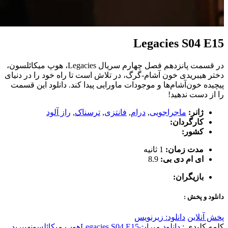
Legacies S04 E15
در قسمت پانزدهم فصل چهارم سریال Legacies، هوپ میکائلسون،
دختر هیبریدی خون آشام-گرگ، در تلاش است تا راه خود را در دنیای
پیچیده خون‌آشام‌ها و موجودات ماورایی پیدا کند. دانلود این قسمت
را از دست ندهید!
ژانر:
ماجراجویی
,
درام
,
فانتزی
,
ترسناک
,
راز آلود
کارگردان:
کشور:
مدت زمان:
1 ثانیه
ای ام دی بی:
8.9
بازیگران:
دانلود و پخش :
پخش آنلاین
دانلود: زیرنویس
کلمه کلیدی :
دانلود میراِث
Legacies S04 E15
هوپ میکائلسون
هیبرید