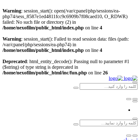
Warning
: session_start(): open(/var/cpanel/php/sessions/ea-
php74/sess_8587e1ed4811fcc9c6909b7f08caed10, O_RDWR)
failed: No such file or directory (2) in
/home/nexofilm/public_html/index.php
on line
4
Warning
: session_start(): Failed to read session data: files (path:
/var/cpanel/php/sessions/ea-php74) in
/home/nexofilm/public_html/index.php
on line
4
Deprecated
: html_entity_decode(): Passing null to parameter #1
($string) of type string is deprecated in
/home/nexofilm/public_html/inc/fun.php
on line
26
ثبت نام