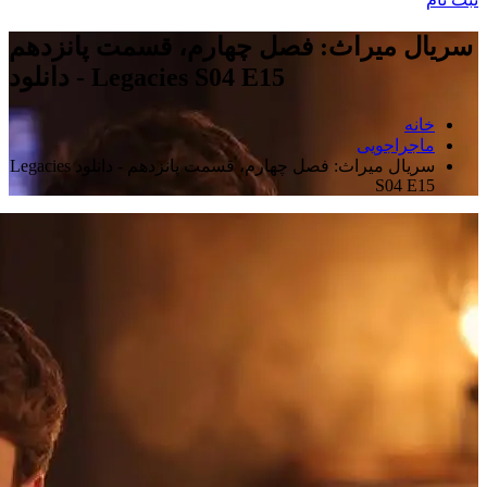
سریال میراث: فصل چهارم، قسمت پانزدهم
- دانلود Legacies S04 E15
خانه
ماجراجویی
سریال میراث: فصل چهارم، قسمت پانزدهم - دانلود Legacies
S04 E15