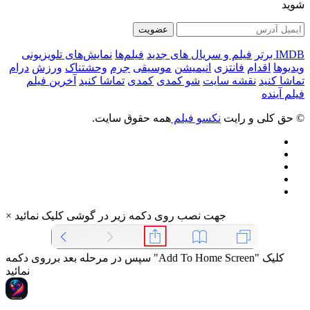
شوید
عضویت
IMDB برتر
فیلم و سریال های جدید
فیلم‌ها
نمایش‌های تلویزیونی
ویدیوها
اقدام
فانتزی
انیمیشن
موسیقی
جرم
وحشتناک
ورزش
درام
تماشا کنید
نقشه سایت
شو کمدی
کمدی
تماشا کنید
آخرین فیلم
فیلم آینده
© حق کلی و رایت
نکسو فیلم
همه حقوق سایت.
جهت نصب روی دکمه زیر در گوشی کلیک نمائید
×
سپس در مرحله بعد برروی دکمه "Add To Home Screen" کلیک
نمائید