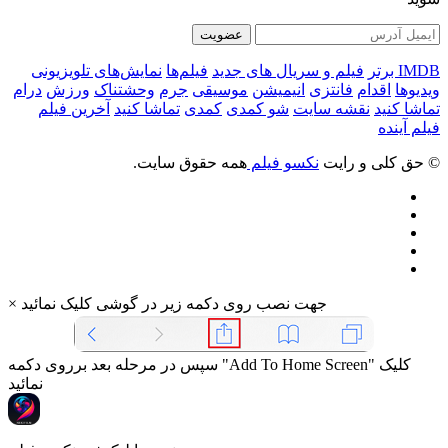
عضویت
IMDB برتر
فیلم و سریال های جدید
فیلم‌ها
نمایش‌های تلویزیونی
ویدیوها
اقدام
فانتزی
انیمیشن
موسیقی
جرم
وحشتناک
ورزش
درام
تماشا کنید
نقشه سایت
شو کمدی
کمدی
تماشا کنید
آخرین فیلم
فیلم آینده
© حق کلی و رایت
نکسو فیلم
همه حقوق سایت.
جهت نصب روی دکمه زیر در گوشی کلیک نمائید
×
سپس در مرحله بعد برروی دکمه "Add To Home Screen" کلیک
نمائید