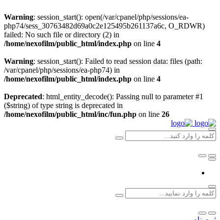
Warning
: session_start(): open(/var/cpanel/php/sessions/ea-
php74/sess_30763482d69a0c2e125495b261137a6c, O_RDWR)
failed: No such file or directory (2) in
/home/nexofilm/public_html/index.php
on line
4
Warning
: session_start(): Failed to read session data: files (path:
/var/cpanel/php/sessions/ea-php74) in
/home/nexofilm/public_html/index.php
on line
4
Deprecated
: html_entity_decode(): Passing null to parameter #1
($string) of type string is deprecated in
/home/nexofilm/public_html/inc/fun.php
on line
26
ثبت نام