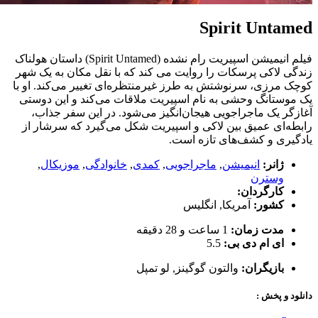
Spirit Untamed
فیلم انیمیشن اسپیریت رام نشده (Spirit Untamed) داستان هولناک
زندگی لاکی پرسکات را روایت می کند که با نقل مکان به یک شهر
کوچک مرزی، سرنوشتش به طرز غیرمنتظره‌ای تغییر می‌کند. او با
یک موستانگ وحشی به نام اسپیریت ملاقات می‌کند و این دوستی
آغازگر یک ماجراجویی هیجان‌انگیز می‌شود. در این سفر جذاب،
رابطه‌ای عمیق بین لاکی و اسپیریت شکل می‌گیرد که سرشار از
یادگیری و کشف‌های تازه است.
ژانر:
انیمیشن
,
ماجراجویی
,
کمدی
,
خانوادگی
,
موزیکال
,
وسترن
کارگردان:
کشور:
آمریکا
,
انگلیس
مدت زمان:
1 ساعت و 28 دقیقه
ای ام دی بی:
5.5
بازیگران:
والتون گوگینز
,
لو تمپل
دانلود و پخش :