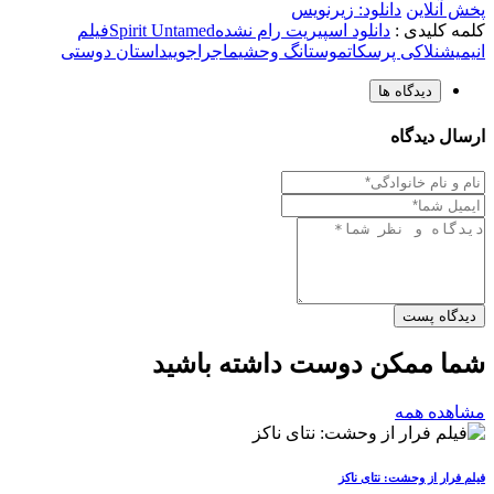
پخش آنلاین
دانلود: زیرنویس
کلمه کلیدی :
دانلود اسپیریت رام نشده
Spirit Untamed
فیلم
انیمیشن
لاکی پرسکات
موستانگ وحشی
ماجراجویی
داستان دوستی
دیدگاه ها
ارسال دیدگاه
دیدگاه پست
شما ممکن دوست داشته باشید
مشاهده همه
فیلم فرار از وحشت: نتای ناکز