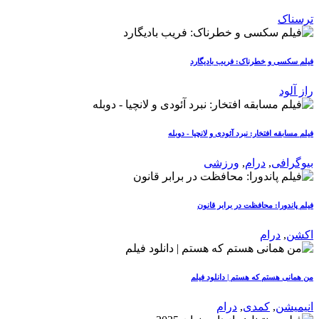
ترسناک
فیلم سکسی و خطرناک: فریب بادیگارد
راز آلود
فیلم مسابقه افتخار: نبرد آئودی و لانچیا - دوبله
بیوگرافی
,
درام
,
ورزشی
فیلم پاندورا: محافظت در برابر قانون
اکشن
,
درام
من همانی هستم که هستم | دانلود فیلم
انیمیشن
,
کمدی
,
درام