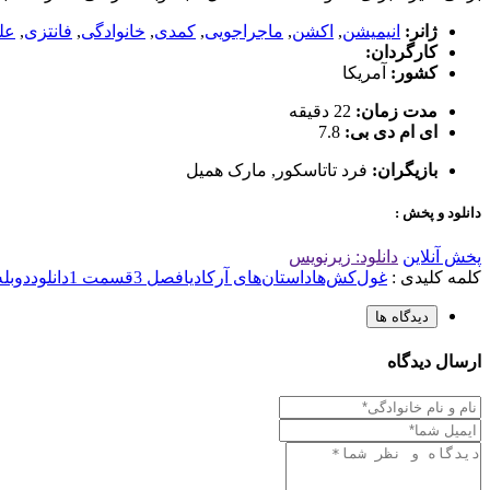
ژانر:
انیمیشن
,
اکشن
,
ماجراجویی
,
کمدی
,
خانوادگی
,
فانتزی
,
عل
کارگردان:
کشور:
آمریکا
مدت زمان:
22 دقیقه
ای ام دی بی:
7.8
بازیگران:
فرد تاتاسکور
,
مارک همیل
دانلود و پخش :
پخش آنلاین
دانلود: زیرنویس
کلمه کلیدی :
غول‌کش‌ها
داستان‌های آرکادیا
فصل 3
قسمت 1
دانلود
دوبله
دیدگاه ها
ارسال دیدگاه