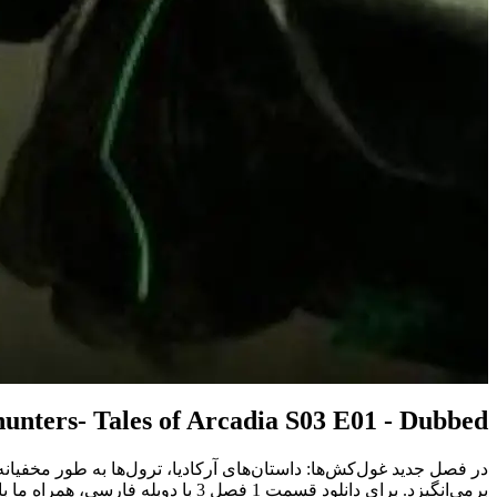
hunters- Tales of Arcadia S03 E01 - Dubbed
برمی‌انگیزد. برای دانلود قسمت 1 فصل 3 با دوبله فارسی، همراه ما باشید.