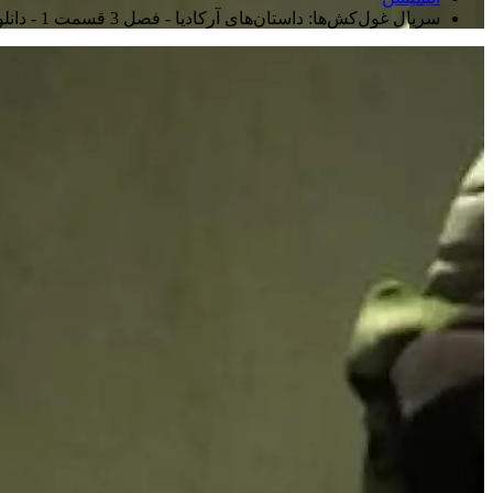
سریال غول‌کش‌ها: داستان‌های آرکادیا - فصل 3 قسمت 1 - دانلود دوبله