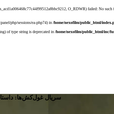
/sess_acd1a006468c77c44f99512a8bbc9212, O_RDWR) failed: No such fil
ar/cpanel/php/sessions/ea-php74) in
/home/nexofilm/public_html/index.
ing) of type string is deprecated in
/home/nexofilm/public_html/inc/f
سریال غول‌کش‌ها: داستان‌های آرکادیا 