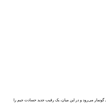
ور مخفیانه در آرکادیا پنهان شده‌اند. AAARRRGGHH!! به دنبال کشف نقشه‌های گونمار می‌رود و در این میان، یک رقیب جدید حسادت جیم را