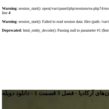
Warning
: session_start(): open(/var/cpanel/php/sessions/ea-php74
line
4
Warning
: session_start(): Failed to read session data: files (path: /v
Deprecated
: html_entity_decode(): Passing null to parameter #1 ($str
- فصل 3 قسمت 1 - دانلود دوبله