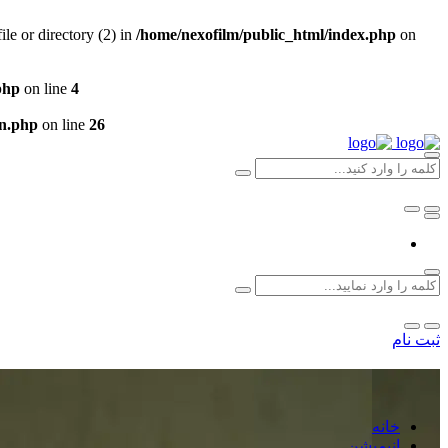
e or directory (2) in
/home/nexofilm/public_html/index.php
on
php
on line
4
un.php
on line
26
ثبت نام
خانه
انیمیشن