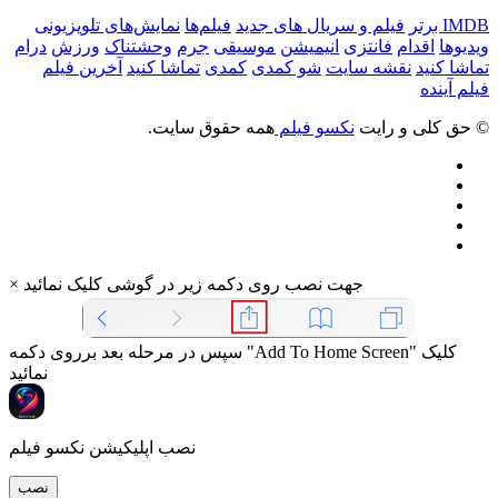
IMDB برتر
فیلم و سریال های جدید
فیلم‌ها
نمایش‌های تلویزیونی
ویدیوها
اقدام
فانتزی
انیمیشن
موسیقی
جرم
وحشتناک
ورزش
درام
تماشا کنید
نقشه سایت
شو کمدی
کمدی
تماشا کنید
آخرین فیلم
فیلم آینده
© حق کلی و رایت
نکسو فیلم
همه حقوق سایت.
جهت نصب روی دکمه زیر در گوشی کلیک نمائید
×
سپس در مرحله بعد برروی دکمه "Add To Home Screen" کلیک
نمائید
نصب اپلیکیشن نکسو فیلم
نصب