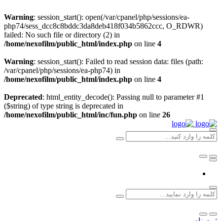
Warning
: session_start(): open(/var/cpanel/php/sessions/ea-
php74/sess_dcc8c8bddc3da8deb418f034b5862ccc, O_RDWR)
failed: No such file or directory (2) in
/home/nexofilm/public_html/index.php
on line
4
Warning
: session_start(): Failed to read session data: files (path:
/var/cpanel/php/sessions/ea-php74) in
/home/nexofilm/public_html/index.php
on line
4
Deprecated
: html_entity_decode(): Passing null to parameter #1
($string) of type string is deprecated in
/home/nexofilm/public_html/inc/fun.php
on line
26
ثبت نام