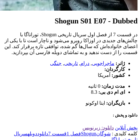
Shogun S01 E07 - Dubbed
در قسمت 7 از فصل اول سریال تاریخی Shogun، توراناگا با
چالش‌های جدیدی در اوزاکا روبرو می‌شود و ناچار است تا با یکی از
اعضای خانواده‌اش که سال‌ها گم شده، توافقی تازه برقرار کند. این
قسمت را از دست ندهید و به تماشای دوبله فارسی آن بپردازید.
ژانر:
ماجراجویی
,
درام
,
تاریخی
,
جنگی
کارگردان:
کشور:
آمریکا
مدت زمان:
0 ثانیه
ای ام دی بی:
8.3
بازیگران:
ایتا اوکونو
دانلود و پخش :
پخش آنلاین
دانلود: زیرنویس
کلمه کلیدی :
شوگان
Shogun
فصل 1
قسمت 7
دانلود
دوبله
سریال
تاریخی
توراناگا