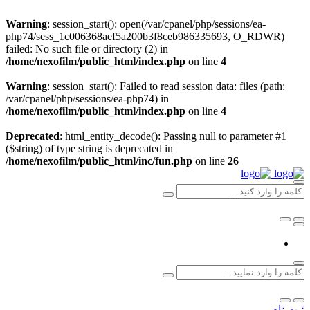
Warning
: session_start(): open(/var/cpanel/php/sessions/ea-
php74/sess_1c006368aef5a200b3f8ceb986335693, O_RDWR)
failed: No such file or directory (2) in
/home/nexofilm/public_html/index.php
on line
4
Warning
: session_start(): Failed to read session data: files (path:
/var/cpanel/php/sessions/ea-php74) in
/home/nexofilm/public_html/index.php
on line
4
Deprecated
: html_entity_decode(): Passing null to parameter #1
($string) of type string is deprecated in
/home/nexofilm/public_html/inc/fun.php
on line
26
ثبت نام