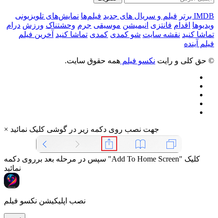
IMDB برتر
فیلم و سریال های جدید
فیلم‌ها
نمایش‌های تلویزیونی
ویدیوها
اقدام
فانتزی
انیمیشن
موسیقی
جرم
وحشتناک
ورزش
درام
تماشا کنید
نقشه سایت
شو کمدی
کمدی
تماشا کنید
آخرین فیلم
فیلم آینده
© حق کلی و رایت
نکسو فیلم
همه حقوق سایت.
جهت نصب روی دکمه زیر در گوشی کلیک نمائید
×
سپس در مرحله بعد برروی دکمه "Add To Home Screen" کلیک
نمائید
نصب اپلیکیشن نکسو فیلم