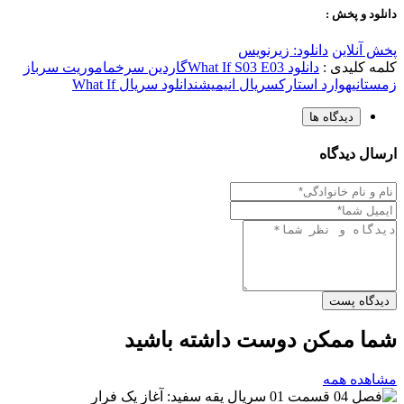
دانلود و پخش :
پخش آنلاین
دانلود: زیرنویس
کلمه کلیدی :
دانلود What If S03 E03
گاردین سرخ
ماموریت سرباز
زمستانی
هوارد استارک
سریال انیمیشن
دانلود سریال What If
دیدگاه ها
ارسال دیدگاه
دیدگاه پست
شما ممکن دوست داشته باشید
مشاهده همه