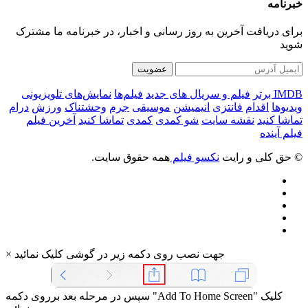
خبرنامه
برای دریافت آخرین به روز رسانی و اخبار، در خبرنامه ما مشترک
شوید
عضویت
IMDB برتر
فیلم و سریال های جدید
فیلم‌ها
نمایش‌های تلویزیونی
ویدیوها
اقدام
فانتزی
انیمیشن
موسیقی
جرم
وحشتناک
ورزش
درام
تماشا کنید
نقشه سایت
شو کمدی
کمدی
تماشا کنید
آخرین فیلم
فیلم آینده
© حق کلی و رایت
نکسو فیلم
همه حقوق سایت.
جهت نصب روی دکمه زیر در گوشی کلیک نمائید
×
سپس در مرحله بعد برروی دکمه "Add To Home Screen" کلیک