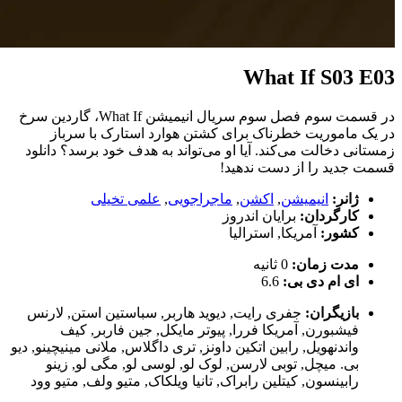
What If S03 E03
در قسمت سوم فصل سوم سریال انیمیشن What If، گاردین سرخ
در یک ماموریت خطرناک برای کشتن هوارد استارک با سرباز
زمستانی دخالت می‌کند. آیا او می‌تواند به هدف خود برسد؟ دانلود
قسمت جدید را از دست ندهید!
ژانر:
انیمیشن
,
اکشن
,
ماجراجویی
,
علمی تخیلی
کارگردان:
برایان اندروز
کشور:
آمریکا
,
استرالیا
مدت زمان:
0 ثانیه
ای ام دی بی:
6.6
بازیگران:
جفری رایت
,
دیوید هاربر
,
سباستین استن
,
لارنس
فیشبورن
,
آمریکا فررا
,
پیوتر مایکل
,
جین فاربر
,
کیف
واندنهویل
,
رابین اتکین داونز
,
تری داگلاس
,
ملانی مینیچینو
,
دیو
بی. میچل
,
توبی لارسن
,
لوک لو
,
لوسی لو
,
مگی لو
,
زینو
رابینسون
,
کیتلین رابراک
,
تانیا ویلکاک
,
متیو ولف
,
متیو وود