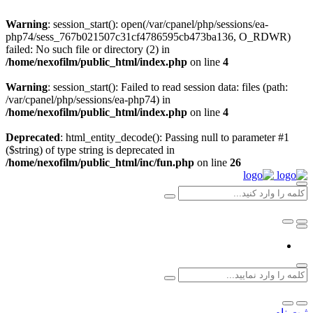
Warning
: session_start(): open(/var/cpanel/php/sessions/ea-
php74/sess_767b021507c31cf4786595cb473ba136, O_RDWR)
failed: No such file or directory (2) in
/home/nexofilm/public_html/index.php
on line
4
Warning
: session_start(): Failed to read session data: files (path:
/var/cpanel/php/sessions/ea-php74) in
/home/nexofilm/public_html/index.php
on line
4
Deprecated
: html_entity_decode(): Passing null to parameter #1
($string) of type string is deprecated in
/home/nexofilm/public_html/inc/fun.php
on line
26
ثبت نام