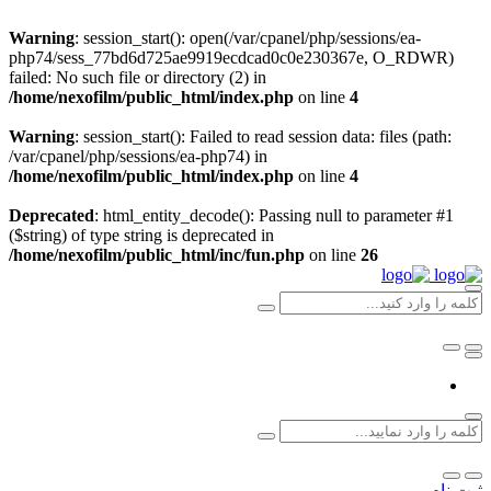
Warning
: session_start(): open(/var/cpanel/php/sessions/ea-
php74/sess_77bd6d725ae9919ecdcad0c0e230367e, O_RDWR)
failed: No such file or directory (2) in
/home/nexofilm/public_html/index.php
on line
4
Warning
: session_start(): Failed to read session data: files (path:
/var/cpanel/php/sessions/ea-php74) in
/home/nexofilm/public_html/index.php
on line
4
Deprecated
: html_entity_decode(): Passing null to parameter #1
($string) of type string is deprecated in
/home/nexofilm/public_html/inc/fun.php
on line
26
ثبت نام