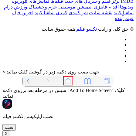
IMDB برتر
فیلم و سریال های جدید
فیلم‌ها
نمایش‌های تلویزیونی
ویدیوها
اقدام
فانتزی
انیمیشن
موسیقی
جرم
وحشتناک
ورزش
درام
تماشا کنید
نقشه سایت
شو کمدی
کمدی
تماشا کنید
آخرین فیلم
فیلم آینده
© حق کلی و رایت
نکسو فیلم
همه حقوق سایت.
جهت نصب روی دکمه زیر در گوشی کلیک نمائید
×
سپس در مرحله بعد برروی دکمه "Add To Home Screen" کلیک
نمائید
نصب اپلیکیشن نکسو فیلم
نصب
X