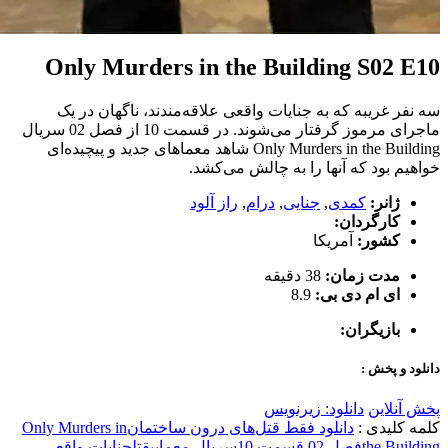
Only Murders in the Building S02 E10
سه نفر غریبه که به جنایات واقعی علاقه‌مندند، ناگهان در یک
ماجرای مرموز گرفتار می‌شوند. در قسمت 10 از فصل 02 سریال
Only Murders in the Building شاهد معماهای جدید و پیچیده‌ای
خواهیم بود که آنها را به چالش می‌کشد.
ژانر:
کمدی
,
جنایی
,
درام
,
راز آلود
کارگردان:
کشور:
آمریکا
مدت زمان:
38 دقیقه
ای ام دی بی:
8.9
بازیگران:
دانلود و پخش :
پخش آنلاین
دانلود: زیرنویس
کلمه کلیدی :
دانلود فقط قتل‌های درون ساختمان
Only Murders in
the Building
فصل 02 قسمت 10
سریال معمایی
قتل
جنایات واقعی