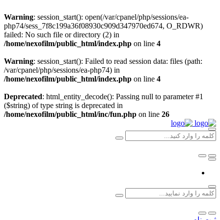
Warning
: session_start(): open(/var/cpanel/php/sessions/ea-
php74/sess_7f8c199a36f08930c909d347970ed674, O_RDWR)
failed: No such file or directory (2) in
/home/nexofilm/public_html/index.php
on line
4
Warning
: session_start(): Failed to read session data: files (path:
/var/cpanel/php/sessions/ea-php74) in
/home/nexofilm/public_html/index.php
on line
4
Deprecated
: html_entity_decode(): Passing null to parameter #1
($string) of type string is deprecated in
/home/nexofilm/public_html/inc/fun.php
on line
26
ثبت نام