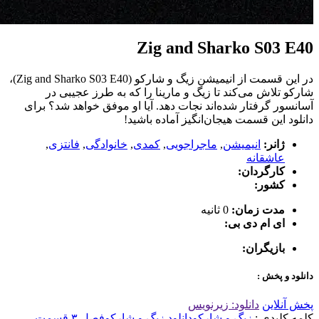
Zig and Sharko S03 E40
در این قسمت از انیمیشن زیگ و شارکو (Zig and Sharko S03 E40)،
شارکو تلاش می‌کند تا زیگ و مارینا را که به طرز عجیبی در
آسانسور گرفتار شده‌اند نجات دهد. آیا او موفق خواهد شد؟ برای
دانلود این قسمت هیجان‌انگیز آماده باشید!
ژانر:
انیمیشن
,
ماجراجویی
,
کمدی
,
خانوادگی
,
فانتزی
,
عاشقانه
کارگردان:
کشور:
مدت زمان:
0 ثانیه
ای ام دی بی:
بازیگران:
دانلود و پخش :
پخش آنلاین
دانلود: زیرنویس
کلمه کلیدی :
زیگ و شارکو
دانلود زیگ و شارکو
فصل ۳ قسمت