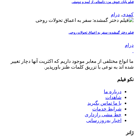
فیلم پایان خوش من: داستانی از امید و دوستی
کمدی
,
درام
فیلم دختر گمشده: سفر به اعماق تحولات روحی
درام
ما انواع مختلفی از معابر موجود داریم که اکثریت آنها دچار تغییر
شده اند به نوعی با تزریق کلمات طنز باورپذیر.
نکو فیلم
درباره ما
شاهدات
با ما تماس بگیرید
شرایط خدمات
خط مشی رازداری
اخبار به‌روزرسانی
ژانر