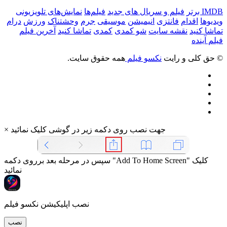
IMDB برتر
فیلم و سریال های جدید
فیلم‌ها
نمایش‌های تلویزیونی
ویدیوها
اقدام
فانتزی
انیمیشن
موسیقی
جرم
وحشتناک
ورزش
درام
تماشا کنید
نقشه سایت
شو کمدی
کمدی
تماشا کنید
آخرین فیلم
فیلم آینده
© حق کلی و رایت
نکسو فیلم
همه حقوق سایت.
جهت نصب روی دکمه زیر در گوشی کلیک نمائید
×
سپس در مرحله بعد برروی دکمه "Add To Home Screen" کلیک
نمائید
نصب اپلیکیشن نکسو فیلم
نصب