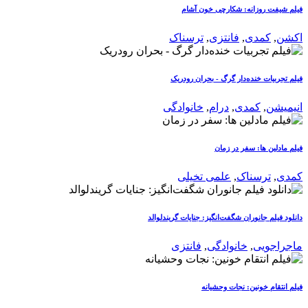
فیلم شیفت روزانه: شکارچی خون آشام
اکشن
,
کمدی
,
فانتزی
,
ترسناک
فیلم تجربیات خنده‌دار گرگ - بحران رودریک
انیمیشن
,
کمدی
,
درام
,
خانوادگی
فیلم مادلین ها: سفر در زمان
کمدی
,
ترسناک
,
علمی تخیلی
دانلود فیلم جانوران شگفت‌انگیز: جنایات گریندلوالد
ماجراجویی
,
خانوادگی
,
فانتزی
فیلم انتقام خونین: نجات وحشیانه