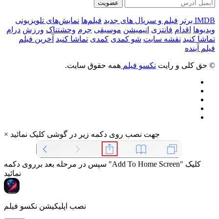
عضویت
IMDB برتر
فیلم و سریال های جدید
فیلم‌ها
نمایش‌های تلویزیونی
ویدیوها
اقدام
فانتزی
انیمیشن
موسیقی
جرم
وحشتناک
ورزش
درام
تماشا کنید
نقشه سایت
شو کمدی
کمدی
تماشا کنید
آخرین فیلم
فیلم آینده
© حق کلی و رایت
نکسو فیلم
همه حقوق سایت.
جهت نصب روی دکمه زیر در گوشی کلیک نمائید
×
سپس در مرحله بعد برروی دکمه "Add To Home Screen" کلیک
نمائید
نصب اپلیکیشن نکسو فیلم