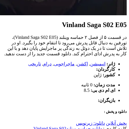
Vinland Saga S02 E05
در قسمت ۵ از فصل ۲ حماسه وینلند (Vinland Saga S02 E05)،
تورفین به دنبال قاتل پدرش می‌رود تا انتقام خود را بگیرد. او در
تلاش است تا در یک دوئل به زندگی پر ماجرایش پایان دهد و با این
کار به پدرش ادای احترام کند. دانلود قسمت جدید را از دست ندهید.
ژانر:
انیمیشن
,
اکشن
,
ماجراجویی
,
درام
,
تاریخی
کارگردان:
کشور:
ژاپن
مدت زمان:
0 ثانیه
ای ام دی بی:
8.5
بازیگران:
دانلود و پخش :
پخش آنلاین
دانلود: زیرنویس
کلمه کلیدی :
دانلود حماسه وینلند
Vinland Saga S02