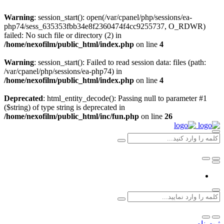
Warning
: session_start(): open(/var/cpanel/php/sessions/ea-
php74/sess_635353fbb34e8f2360474f4cc9255737, O_RDWR)
failed: No such file or directory (2) in
/home/nexofilm/public_html/index.php
on line
4
Warning
: session_start(): Failed to read session data: files (path:
/var/cpanel/php/sessions/ea-php74) in
/home/nexofilm/public_html/index.php
on line
4
Deprecated
: html_entity_decode(): Passing null to parameter #1
($string) of type string is deprecated in
/home/nexofilm/public_html/inc/fun.php
on line
26
ثبت نام