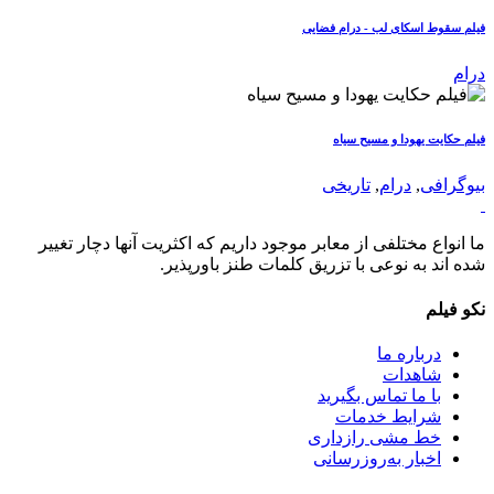
فیلم سقوط اسکای لب - درام فضایی
درام
فیلم حکایت یهودا و مسیح سیاه
بیوگرافی
,
درام
,
تاریخی
ما انواع مختلفی از معابر موجود داریم که اکثریت آنها دچار تغییر
شده اند به نوعی با تزریق کلمات طنز باورپذیر.
نکو فیلم
درباره ما
شاهدات
با ما تماس بگیرید
شرایط خدمات
خط مشی رازداری
اخبار به‌روزرسانی