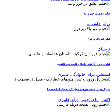
فیلم عشق در جزر و مد
درام
,
عاشقانه
فیلم عید پاک پرخون
ترسناک
فیلم فرزندان گرگینه: داستان عاشقانه و عاطفی
انیمیشن
,
درام
,
خانوادگی
,
فانتزی
سریال ورود به سرزمین‌های خطرناک - فصل 1، قسمت 1
اکشن
,
ماجراجویی
,
درام
,
فانتزی