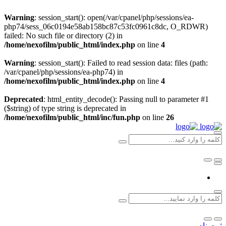
Warning
: session_start(): open(/var/cpanel/php/sessions/ea-
php74/sess_06c0194e58ab158bc87c53fc0961c8dc, O_RDWR)
failed: No such file or directory (2) in
/home/nexofilm/public_html/index.php
on line
4
Warning
: session_start(): Failed to read session data: files (path:
/var/cpanel/php/sessions/ea-php74) in
/home/nexofilm/public_html/index.php
on line
4
Deprecated
: html_entity_decode(): Passing null to parameter #1
($string) of type string is deprecated in
/home/nexofilm/public_html/inc/fun.php
on line
26
ثبت نام