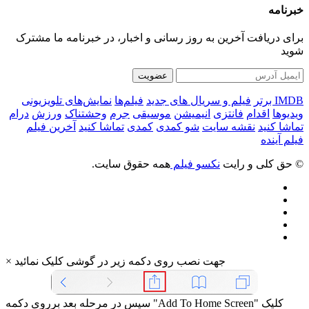
خبرنامه
برای دریافت آخرین به روز رسانی و اخبار، در خبرنامه ما مشترک
شوید
عضویت
IMDB برتر
فیلم و سریال های جدید
فیلم‌ها
نمایش‌های تلویزیونی
ویدیوها
اقدام
فانتزی
انیمیشن
موسیقی
جرم
وحشتناک
ورزش
درام
تماشا کنید
نقشه سایت
شو کمدی
کمدی
تماشا کنید
آخرین فیلم
فیلم آینده
© حق کلی و رایت
نکسو فیلم
همه حقوق سایت.
جهت نصب روی دکمه زیر در گوشی کلیک نمائید
×
سپس در مرحله بعد برروی دکمه "Add To Home Screen" کلیک