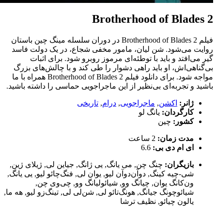
Brotherhood of Blades 2
فیلم Brotherhood of Blades 2 در دوران سلسله مینگ چین باستان
روایت می‌شود. شن لیان، مامور مخفی شجاع، در یک دولت فاسد
گیر می‌افتد و باید با توطئه‌ای مرموز روبرو شود. برای اثبات
بی‌گناهی‌اش، او باید راهی دشوار را طی کند و با چالش‌های بزرگ
مواجه شود. برای دانلود فیلم Brotherhood of Blades 2 همراه با ما
باشید و تجربه‌ای بی‌نظیر از این ماجراجویی حماسی را داشته باشید.
ژانر:
اکشن
,
ماجراجویی
,
درام
,
تاریخی
کارگردان:
یانگ لو
کشور:
چین
مدت زمان:
2 ساعت
ای ام دی بی:
6.6
بازیگران:
چنگ چن
,
می یانگ
,
یی ژانگ
,
جیاین لی
,
ژیلای ژین
,
شی-چیه کینگ
,
دوآن‌دوآن لیو
,
یوان لی
,
فنگ‌چائو لیو
,
یی یانگ
,
ون‌کانگ یوان
,
چیانگ وو
,
شیائولیانگ وو
,
چی‌وی چن
,
شیائوچونگ جیانگ
,
هونگ‌تائو لی
,
شن‌لی لی
,
تینگ‌زو لیو
,
هه ما
,
یالون چیائو
,
نظیف ترشا