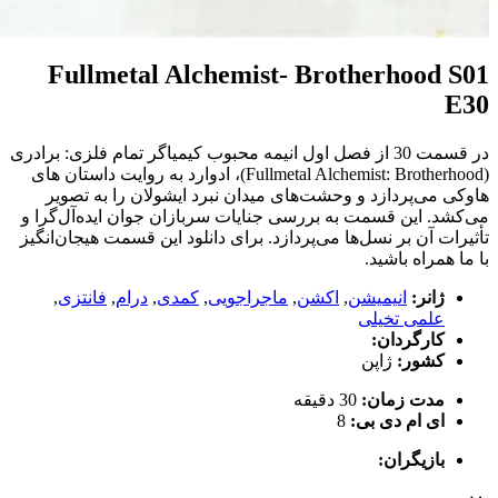
Fullmetal Alchemist- Brotherhood S01
E30
در قسمت 30 از فصل اول انیمه محبوب کیمیاگر تمام فلزی: برادری
(Fullmetal Alchemist: Brotherhood)، ادوارد به روایت داستان های
هاوکی می‌پردازد و وحشت‌های میدان نبرد ایشولان را به تصویر
می‌کشد. این قسمت به بررسی جنایات سربازان جوان ایده‌آل‌گرا و
تأثیرات آن بر نسل‌ها می‌پردازد. برای دانلود این قسمت هیجان‌انگیز
با ما همراه باشید.
ژانر:
انیمیشن
,
اکشن
,
ماجراجویی
,
کمدی
,
درام
,
فانتزی
,
علمی تخیلی
کارگردان:
کشور:
ژاپن
مدت زمان:
30 دقیقه
ای ام دی بی:
8
بازیگران: