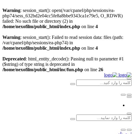
Warning
: session_start(): open(/var/cpanel/php/sessions/ea-
php74/sess_632bd2e04cc5fe8a8bbe9343ca1e79e5, O_RDWR)
failed: No such file or directory (2) in
/home/nexofilm/public_html/index.php
on line
4
Warning
: session_start(): Failed to read session data: files (path:
/var/cpanel/php/sessions/ea-php74) in
/home/nexofilm/public_html/index.php
on line
4
Deprecated
: html_entity_decode(): Passing null to parameter #1
($string) of type string is deprecated in
/home/nexofilm/public_html/inc/fun.php
on line
26
ثبت نام