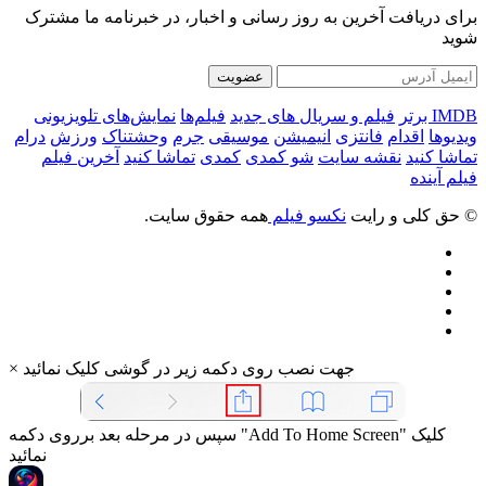
برای دریافت آخرین به روز رسانی و اخبار، در خبرنامه ما مشترک
شوید
عضویت
IMDB برتر
فیلم و سریال های جدید
فیلم‌ها
نمایش‌های تلویزیونی
ویدیوها
اقدام
فانتزی
انیمیشن
موسیقی
جرم
وحشتناک
ورزش
درام
تماشا کنید
نقشه سایت
شو کمدی
کمدی
تماشا کنید
آخرین فیلم
فیلم آینده
© حق کلی و رایت
نکسو فیلم
همه حقوق سایت.
جهت نصب روی دکمه زیر در گوشی کلیک نمائید
×
سپس در مرحله بعد برروی دکمه "Add To Home Screen" کلیک
نمائید