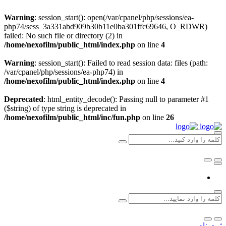
Warning
: session_start(): open(/var/cpanel/php/sessions/ea-
php74/sess_3a331abd909b30b11e0ba301ffc69646, O_RDWR)
failed: No such file or directory (2) in
/home/nexofilm/public_html/index.php
on line
4
Warning
: session_start(): Failed to read session data: files (path:
/var/cpanel/php/sessions/ea-php74) in
/home/nexofilm/public_html/index.php
on line
4
Deprecated
: html_entity_decode(): Passing null to parameter #1
($string) of type string is deprecated in
/home/nexofilm/public_html/inc/fun.php
on line
26
ثبت نام