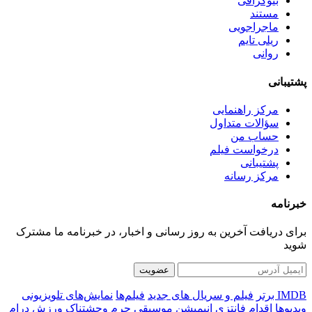
بیوگرافی
مستند
ماجراجویی
ریلی تایم
روانی
پشتیبانی
مرکز راهنمایی
سؤالات متداول
حساب من
درخواست فیلم
پشتیبانی
مرکز رسانه
خبرنامه
برای دریافت آخرین به روز رسانی و اخبار، در خبرنامه ما مشترک
شوید
عضویت
IMDB برتر
فیلم و سریال های جدید
فیلم‌ها
نمایش‌های تلویزیونی
ویدیوها
اقدام
فانتزی
انیمیشن
موسیقی
جرم
وحشتناک
ورزش
درام