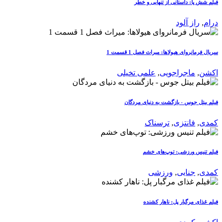
فیلم شش پا: داستانی از تنهایی و خطر
درام
,
راز آلود
سریال فرمانروای هیولاها: میراث فصل 1 قسمت 1
اکشن
,
ماجراجویی
,
علمی تخیلی
فیلم بیتل جوس - بازگشت به دنیای مردگان
کمدی
,
فانتزی
,
ترسناک
فیلم تنیس ورزشی: توپ‌های خشم
کمدی
,
جنایی
,
ورزشی
فیلم غذای مرگبار پل: ناهار کشنده