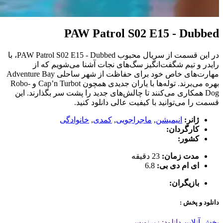
PAW Patrol S02 E15 - Dubbed
در این قسمت از سریال محبوب PAW Patrol S02 E15 - Dubbed، با
رایدر و تیم شگفت‌انگیز سگ‌های نجات آشنا می‌شویم که از
مهارت‌های خاص خود برای حفاظت از شهر ساحلی Adventure Bay
بهره می‌برند. توله‌ها با یاران جدیدی همچون Cap’n Turbot و Robo-
Dog همکاری می‌کنند تا چالش‌های جدید را پشت سر بگذارند. این
قسمت را می‌توانید با کیفیت عالی دانلود کنید.
ژانر:
انیمیشن
,
ماجراجویی
,
کمدی
,
خانوادگی
کارگردان:
کشور:
مدت زمان:
23 دقیقه
ای ام دی بی:
6.8
بازیگران:
دانلود و پخش :
پخش آنلاین
دانلود: زیرنویس