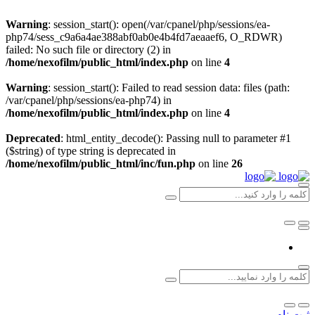
Warning
: session_start(): open(/var/cpanel/php/sessions/ea-
php74/sess_c9a6a4ae388abf0ab0e4b4fd7aeaaef6, O_RDWR)
failed: No such file or directory (2) in
/home/nexofilm/public_html/index.php
on line
4
Warning
: session_start(): Failed to read session data: files (path:
/var/cpanel/php/sessions/ea-php74) in
/home/nexofilm/public_html/index.php
on line
4
Deprecated
: html_entity_decode(): Passing null to parameter #1
($string) of type string is deprecated in
/home/nexofilm/public_html/inc/fun.php
on line
26
ثبت نام