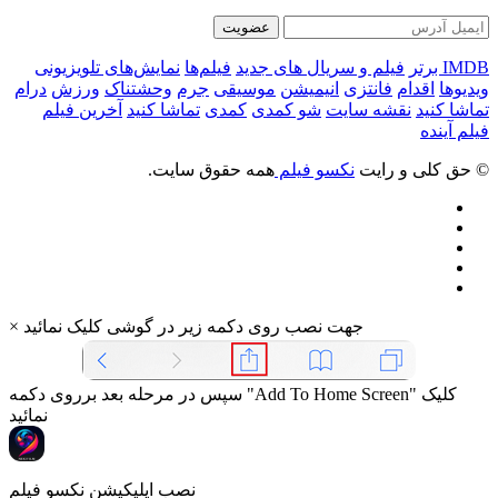
عضویت
IMDB برتر
فیلم و سریال های جدید
فیلم‌ها
نمایش‌های تلویزیونی
ویدیوها
اقدام
فانتزی
انیمیشن
موسیقی
جرم
وحشتناک
ورزش
درام
تماشا کنید
نقشه سایت
شو کمدی
کمدی
تماشا کنید
آخرین فیلم
فیلم آینده
© حق کلی و رایت
نکسو فیلم
همه حقوق سایت.
جهت نصب روی دکمه زیر در گوشی کلیک نمائید
×
سپس در مرحله بعد برروی دکمه "Add To Home Screen" کلیک
نمائید
نصب اپلیکیشن نکسو فیلم