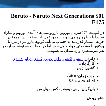
Boruto - Naruto Next Generations S01
E175
در قسمت 175 سریال بوروتو: ناروتو نسل‌های آینده، بوروتو و سارادا
مجدداً با دیپا روبرو می‌شوند. باوجود تمرینات سخت، دیپا همچنان
حریفی بسیار قدرتمند به حساب می‌آید. کونوهامارو نیز در نبرد با
ویکتور با مشکلاتی مواجه می‌شود. اما در لحظات سرنوشت‌ساز، دو
نفر غیرمنتظره وارد میدان می‌شوند...
ژانر:
انیمیشن
,
اکشن
,
ماجراجویی
,
کمدی
,
درام
,
فانتزی
کارگردان:
کشور:
ژاپن
مدت زمان:
0 ثانیه
ای ام دی بی:
8.8
بازیگران:
رابی دیموند
,
مکس میتل من
دانلود و پخش :