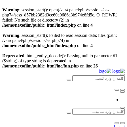
Warning
: session_start(): open(/var/cpanel/php/sessions/ea-
php74/sess_d57bb2382d9ce60a0686a3b974e6fd5c, O_RDWR)
failed: No such file or directory (2) in
/home/nexofilm/public_html/index.php
on line
4
Warning
: session_start(): Failed to read session data: files (path:
/var/cpanel/php/sessions/ea-php74) in
/home/nexofilm/public_html/index.php
on line
4
Deprecated
: html_entity_decode(): Passing null to parameter #1
($string) of type string is deprecated in
/home/nexofilm/public_html/inc/fun.php
on line
26
ثبت نام