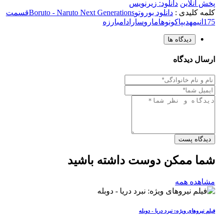
پخش آنلاین
دانلود: زیرنویس
کلمه کلیدی :
دانلود بوروتو
Boruto - Naruto Next Generations
قسمت
175
انیمه
دیپا
کونوهامارو
سارادا
مبارزه
دیدگاه ها
ارسال دیدگاه
دیدگاه پست
شما ممکن دوست داشته باشید
مشاهده همه
فیلم نیروهای ویژه: نبرد دریا - دوبله