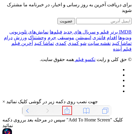
برای دریافت آخرین به روز رسانی و اخبار، در خبرنامه ما مشترک
شوید
عضویت
IMDB برتر
فیلم و سریال های جدید
فیلم‌ها
نمایش‌های تلویزیونی
ویدیوها
اقدام
فانتزی
انیمیشن
موسیقی
جرم
وحشتناک
ورزش
درام
تماشا کنید
نقشه سایت
شو کمدی
کمدی
تماشا کنید
آخرین فیلم
فیلم آینده
© حق کلی و رایت
نکسو فیلم
همه حقوق سایت.
جهت نصب روی دکمه زیر در گوشی کلیک نمائید
×
سپس در مرحله بعد برروی دکمه "Add To Home Screen" کلیک
نمائید