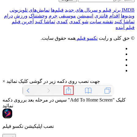
IMDB برتر
فیلم و سریال های جدید
فیلم‌ها
نمایش‌های تلویزیونی
ویدیوها
اقدام
فانتزی
انیمیشن
موسیقی
جرم
وحشتناک
ورزش
درام
تماشا کنید
نقشه سایت
شو کمدی
کمدی
تماشا کنید
آخرین فیلم
فیلم آینده
© حق کلی و رایت
نکسو فیلم
همه حقوق سایت.
جهت نصب روی دکمه زیر در گوشی کلیک نمائید
×
سپس در مرحله بعد برروی دکمه "Add To Home Screen" کلیک
نمائید
نصب اپلیکیشن نکسو فیلم