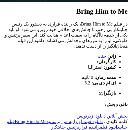
Bring Him to Me
در فیلم Bring Him to Me، یک راننده فراری به دستور یک رئیس
جنایتکار بی رحم، با چالش‌های اخلاقی خود روبرو می‌شود. او باید
یکی از خدمه ناآگاه را به سمت اعدام هدایت کند. این سفر پرتنش و
طولانی، او را به مرزهای وجدانش می‌کشاند. دانلود این فیلم
هیجان‌انگیز را از دست ندهید.
ژانر:
جنایی
کارگردان:
کشور:
استرالیا
مدت زمان:
0 ثانیه
ای ام دی بی:
5.2
بازیگران:
دانلود و پخش :
پخش آنلاین
دانلود: زیرنویس
کلمه کلیدی :
دانلود فیلم او را به من برسانید
Bring Him to Me
فیلم
جنایی
دانلود فیلم
راننده فراری
رئیس جنایتکار