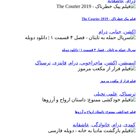
درام
,
عاشقانه
فیلم پیک خطرناک - The Courier 2019
اکشن
,
جنایی
,
درام
سریال حمله به تایتان - فصل ۴ قسمت ۱ | دانلود دوبله
انیمیشن
,
اکشن
,
ماجراجویی
,
درام
,
فانتزی
,
ترسناک
فیلم فرار از مکعب مرموز
ترسناک
,
علمی تخیلی
فیلم خودکشی ممنوع: داستان ارواح و آرزوها
کمدی
,
درام
,
خانوادگی
,
عاشقانه