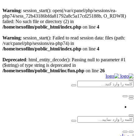
Warning
: session_start(): open(/var/cpanel/php/sessions/ea-
php74/sess_72b43186bfda81792a8c5a17cd25188b, O_RDWR)
failed: No such file or directory (2) in
/home/nexofilm/public_html/index.php
on line
4
Warning
: session_start(): Failed to read session data: files (path:
/var/cpanel/php/sessions/ea-php74) in
/home/nexofilm/public_html/index.php
on line
4
Deprecated
: html_entity_decode(): Passing null to parameter #1
($string) of type string is deprecated in
/home/nexofilm/public_html/inc/fun.php
on line
26
ثبت نام