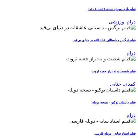
فیلم بازی مهیج: GG Good Game
درام
,
ورزشی
فیلم نرگس - داستانی عاشقانه در دنیای بی‌قید
درام
فیلم شصت و نه: راز جعبه ثروت
کمدی
,
جنایی
فیلم داستان توکیو - نسخه دوبله
درام
فیلم استاد سایه - دوبله فارسی