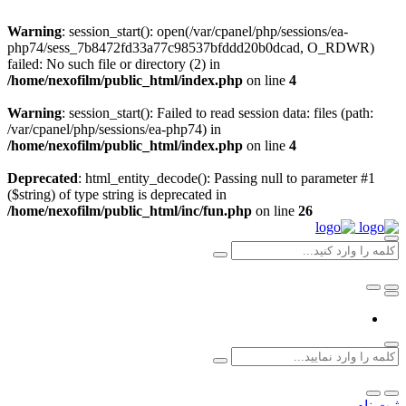
Warning
: session_start(): open(/var/cpanel/php/sessions/ea-
php74/sess_7b8472fd33a77c98537bfddd20b0dcad, O_RDWR)
failed: No such file or directory (2) in
/home/nexofilm/public_html/index.php
on line
4
Warning
: session_start(): Failed to read session data: files (path:
/var/cpanel/php/sessions/ea-php74) in
/home/nexofilm/public_html/index.php
on line
4
Deprecated
: html_entity_decode(): Passing null to parameter #1
($string) of type string is deprecated in
/home/nexofilm/public_html/inc/fun.php
on line
26
ثبت نام