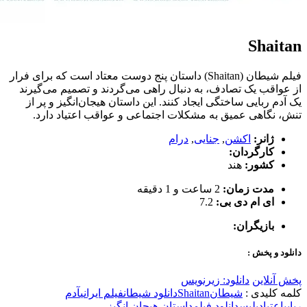
Shaitan
فیلم شیطان (Shaitan) داستان پنج دوست معتاد است که برای فرار
از عواقب یک تصادف، به دنبال راهی می‌گردند و تصمیم می‌گیرند
یک آدم ربایی ساختگی ایجاد کنند. این داستان هیجان‌انگیز و پر از
تنش، نگاهی عمیق به مشکلات اجتماعی و عواقب اعتیاد دارد.
ژانر:
اکشن
,
جنایی
,
درام
کارگردان:
کشور:
هند
مدت زمان:
2 ساعت و 1 دقیقه
ای ام دی بی:
7.2
بازیگران:
دانلود و پخش :
پخش آنلاین
دانلود: زیرنویس
کلمه کلیدی :
شیطان
Shaitan
دانلود شیطان
فیلم ایرانی
آدم
ربایی
اعتیاد
پلیس
دانلود فیلم
داستان هیجان انگیز