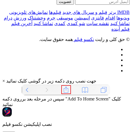
عضویت
IMDB برتر
فیلم و سریال های جدید
فیلم‌ها
نمایش‌های تلویزیونی
ویدیوها
اقدام
فانتزی
انیمیشن
موسیقی
جرم
وحشتناک
ورزش
درام
تماشا کنید
نقشه سایت
شو کمدی
کمدی
تماشا کنید
آخرین فیلم
فیلم آینده
© حق کلی و رایت
نکسو فیلم
همه حقوق سایت.
جهت نصب روی دکمه زیر در گوشی کلیک نمائید
×
سپس در مرحله بعد برروی دکمه "Add To Home Screen" کلیک
نمائید
نصب اپلیکیشن نکسو فیلم