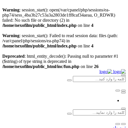
Warning
: session_start(): open(/var/cpanel/php/sessions/ea-
php74/sess_4ba3b27c53a3a2803de1ff8caf34aeaa, O_RDWR)
failed: No such file or directory (2) in
/home/nexofilm/public_html/index.php
on line
4
Warning
: session_start(): Failed to read session data: files (path:
/var/cpanel/php/sessions/ea-php74) in
/home/nexofilm/public_html/index.php
on line
4
Deprecated
: html_entity_decode(): Passing null to parameter #1
($string) of type string is deprecated in
/home/nexofilm/public_html/inc/fun.php
on line
26
ثبت نام