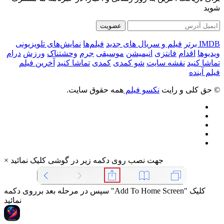
شوید
عضویت
IMDB برتر
فیلم و سریال های جدید
فیلم‌ها
نمایش‌های تلویزیونی
ویدیوها
اقدام
فانتزی
انیمیشن
موسیقی
جرم
وحشتناک
ورزش
درام
تماشا کنید
نقشه سایت
شو کمدی
کمدی
تماشا کنید
آخرین فیلم
فیلم آینده
© حق کلی و رایت
نکسو فیلم
همه حقوق سایت.
جهت نصب روی دکمه زیر در گوشی کلیک نمائید
×
سپس در مرحله بعد برروی دکمه "Add To Home Screen" کلیک
نمائید