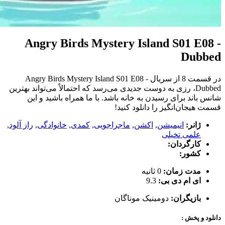
Angry Birds Mystery Island S01 E08 -
Dubbed
در قسمت 8 از سریال Angry Birds Mystery Island S01 E08 -
Dubbed، رزی به دوست جدیدی می‌رسد که احتمالاً می‌تواند بهترین
شانس باند برای رسیدن به خانه باشد. با ما همراه باشید و این
قسمت هیجان‌انگیز را دانلود کنید!
ژانر:
انیمیشن
,
اکشن
,
ماجراجویی
,
کمدی
,
خانوادگی
,
راز آلود
,
علمی تخیلی
کارگردان:
کشور:
مدت زمان:
0 ثانیه
ای ام دی بی:
9.3
بازیگران:
دومینیک موناگان
دانلود و پخش :