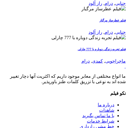
جنایی
,
درام
,
راز آلود
فیلم عطرساز مرگبار
جنایی
,
درام
,
راز آلود
فیلم تجربه زندگی دوباره با 777 چارلی
ماجراجویی
,
کمدی
,
درام
ما انواع مختلفی از معابر موجود داریم که اکثریت آنها دچار تغییر
شده اند به نوعی با تزریق کلمات طنز باورپذیر.
نکو فیلم
درباره ما
شاهدات
با ما تماس بگیرید
شرایط خدمات
خط مشی رازداری