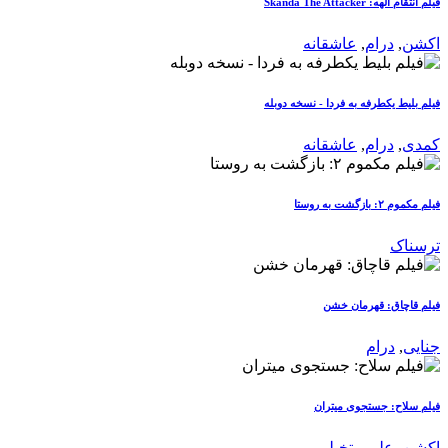
فیلم انتقام الهه: Skanda The Attacker
اکشن
,
درام
,
عاشقانه
فیلم بلیط یکطرفه به فردا - نسخه دوبله
کمدی
,
درام
,
عاشقانه
فیلم مکموم ۲: بازگشت به روستا
ترسناک
فیلم قاچاق: قهرمان خشن
جنایی
,
درام
فیلم سلاح: جستجوی میتران
اکشن
,
علمی تخیلی