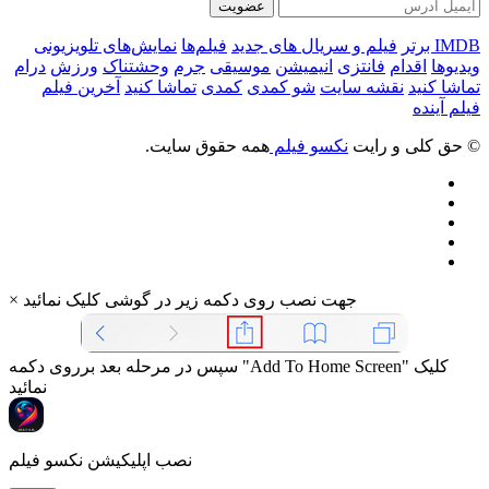
عضویت
IMDB برتر
فیلم و سریال های جدید
فیلم‌ها
نمایش‌های تلویزیونی
ویدیوها
اقدام
فانتزی
انیمیشن
موسیقی
جرم
وحشتناک
ورزش
درام
تماشا کنید
نقشه سایت
شو کمدی
کمدی
تماشا کنید
آخرین فیلم
فیلم آینده
© حق کلی و رایت
نکسو فیلم
همه حقوق سایت.
جهت نصب روی دکمه زیر در گوشی کلیک نمائید
×
سپس در مرحله بعد برروی دکمه "Add To Home Screen" کلیک
نمائید
نصب اپلیکیشن نکسو فیلم