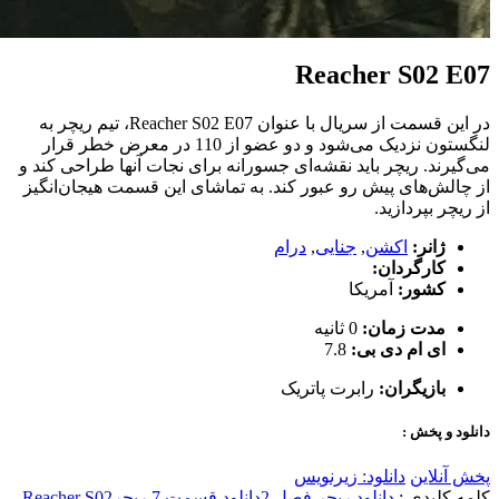
Reacher S02 E07
در این قسمت از سریال با عنوان Reacher S02 E07، تیم ریچر به
لنگستون نزدیک می‌شود و دو عضو از 110 در معرض خطر قرار
می‌گیرند. ریچر باید نقشه‌ای جسورانه برای نجات آنها طراحی کند و
از چالش‌های پیش رو عبور کند. به تماشای این قسمت هیجان‌انگیز
از ریچر بپردازید.
ژانر:
اکشن
,
جنایی
,
درام
کارگردان:
کشور:
آمریکا
مدت زمان:
0 ثانیه
ای ام دی بی:
7.8
بازیگران:
رابرت پاتریک
دانلود و پخش :
پخش آنلاین
دانلود: زیرنویس
کلمه کلیدی :
دانلود ریچر فصل 2
دانلود قسمت 7 ریچر
Reacher S02