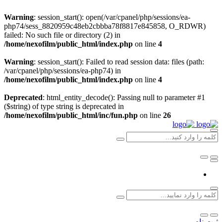
Warning
: session_start(): open(/var/cpanel/php/sessions/ea-
php74/sess_8820959c48eb2cbbba78f8817e845858, O_RDWR)
failed: No such file or directory (2) in
/home/nexofilm/public_html/index.php
on line
4
Warning
: session_start(): Failed to read session data: files (path:
/var/cpanel/php/sessions/ea-php74) in
/home/nexofilm/public_html/index.php
on line
4
Deprecated
: html_entity_decode(): Passing null to parameter #1
($string) of type string is deprecated in
/home/nexofilm/public_html/inc/fun.php
on line
26
ثبت نام