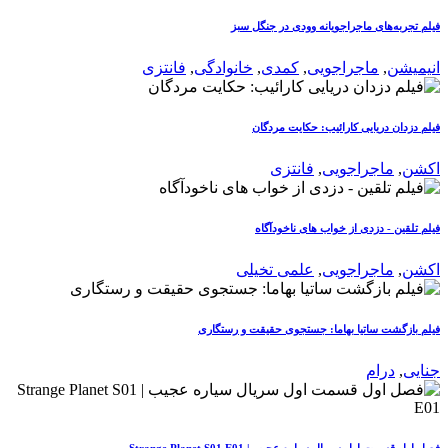
فیلم تجربه‌های ماجراجویانه وودی در جنگل سبز
انیمیشن
,
ماجراجویی
,
کمدی
,
خانوادگی
,
فانتزی
فیلم دزدان دریایی کارائیب: حکایت مردگان
اکشن
,
ماجراجویی
,
فانتزی
فیلم تلقین - دزدی از خواب های ناخودآگاه
اکشن
,
ماجراجویی
,
علمی تخیلی
فیلم بازگشت ساتیا بهاما: جستجوی حقیقت و رستگاری
جنایی
,
درام
فصل اول قسمت اول سریال سیاره عجیب | Strange Planet S01 E01