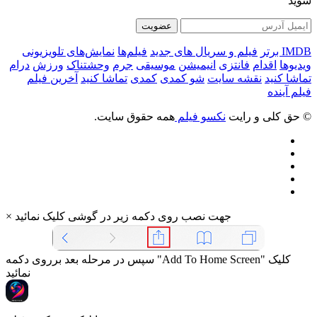
شوید
عضویت
IMDB برتر
فیلم و سریال های جدید
فیلم‌ها
نمایش‌های تلویزیونی
ویدیوها
اقدام
فانتزی
انیمیشن
موسیقی
جرم
وحشتناک
ورزش
درام
تماشا کنید
نقشه سایت
شو کمدی
کمدی
تماشا کنید
آخرین فیلم
فیلم آینده
© حق کلی و رایت
نکسو فیلم
همه حقوق سایت.
جهت نصب روی دکمه زیر در گوشی کلیک نمائید
×
سپس در مرحله بعد برروی دکمه "Add To Home Screen" کلیک
نمائید