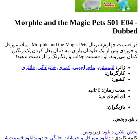
Morphle and the Magic Pets S01 E04 -
Dubbed
در قسمت چهارم سریال Morphle and the Magic Pets، میلا، مورفل
و جوردی پس از یک طوفان باران، به دنبال بغل کردن یک رنگین
کمان می‌روند. این قسمت جذاب و رنگارنگ را از دست ندهید!
ژانر:
انیمیشن
,
ماجراجویی
,
کمدی
,
خانوادگی
,
فانتزی
کارگردان:
کشور:
مدت زمان:
0 ثانیه
ای ام دی بی:
بازیگران:
دانلود و پخش :
پخش آنلاین
دانلود: زیرنویس
کلمه کلیدی :
دانلود مورفل و حیوانات خانگی جادویی
دانلود قسمت 4