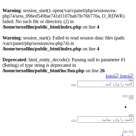
Warning
: session_start(): open(/var/cpanel/php/sessions/ea-
php74/sess_096ed549fae741d1107bab7fe76b770a, O_RDWR)
failed: No such file or directory (2) in
/home/nexofilm/public_html/index.php
on line
4
Warning
: session_start(): Failed to read session data: files (path:
/var/cpanel/php/sessions/ea-php74) in
/home/nexofilm/public_html/index.php
on line
4
Deprecated
: html_entity_decode(): Passing null to parameter #1
($string) of type string is deprecated in
/home/nexofilm/public_html/inc/fun.php
on line
26
ثبت نام