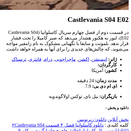
Castlevania S04 E02
در قسمت دوم از فصل چهارم سریال کاسلوانیا (Castlevania S04
E02)، لنور به هکتور هشدار می‌دهد که صبر کامیلا را تحت فشار
قرار ندهد. بلمونت و سایفا با نگهبانی مشکوک به نام زامفیر مواجه
می‌شوند، که چالش‌های جدیدی را برای آنها به همراه خواهد داشت.
ژانر:
انیمیشن
,
اکشن
,
ماجراجویی
,
درام
,
فانتزی
,
ترسناک
کارگردان:
کشور:
آمریکا
مدت زمان:
24 دقیقه
ای ام دی بی:
7.9
بازیگران:
بیل نای
,
توکس اولاگوندویه
دانلود و پخش :
پخش آنلاین
دانلود: زیرنویس
کلمه کلیدی :
دانلود کاسلوانیا فصل ۴ قسمت ۲
Castlevania S04
E02
دانلود سریال کاسلوانیا
چالش‌های هیجان‌انگیز
صبر کامیلا