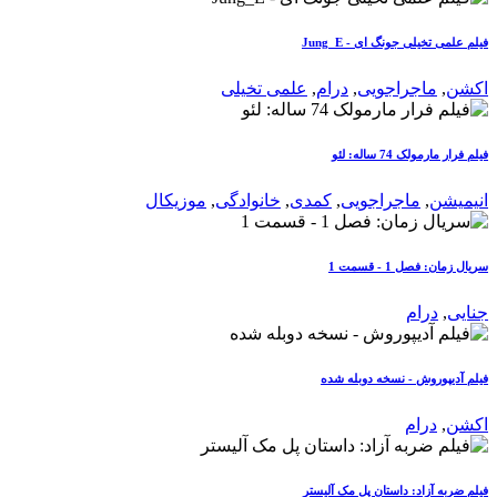
فیلم علمی تخیلی جونگ ای - Jung_E
اکشن
,
ماجراجویی
,
درام
,
علمی تخیلی
فیلم فرار مارمولک 74 ساله: لئو
انیمیشن
,
ماجراجویی
,
کمدی
,
خانوادگی
,
موزیکال
سریال زمان: فصل 1 - قسمت 1
جنایی
,
درام
فیلم آدیپوروش - نسخه دوبله شده
اکشن
,
درام
فیلم ضربه آزاد: داستان پل مک آلیستر