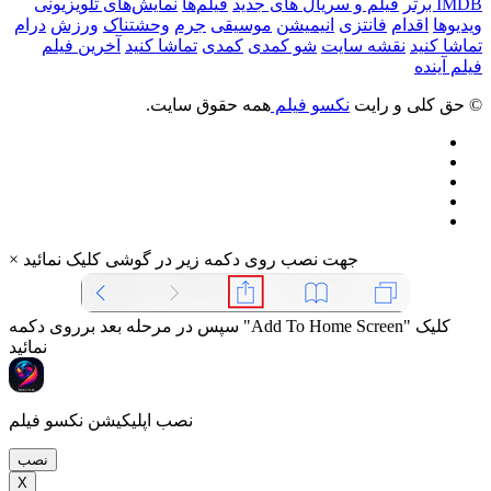
IMDB برتر
فیلم و سریال های جدید
فیلم‌ها
نمایش‌های تلویزیونی
ویدیوها
اقدام
فانتزی
انیمیشن
موسیقی
جرم
وحشتناک
ورزش
درام
تماشا کنید
نقشه سایت
شو کمدی
کمدی
تماشا کنید
آخرین فیلم
فیلم آینده
© حق کلی و رایت
نکسو فیلم
همه حقوق سایت.
جهت نصب روی دکمه زیر در گوشی کلیک نمائید
×
سپس در مرحله بعد برروی دکمه "Add To Home Screen" کلیک
نمائید
نصب اپلیکیشن نکسو فیلم
نصب
X