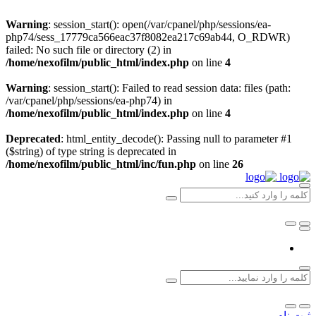
Warning
: session_start(): open(/var/cpanel/php/sessions/ea-
php74/sess_17779ca566eac37f8082ea217c69ab44, O_RDWR)
failed: No such file or directory (2) in
/home/nexofilm/public_html/index.php
on line
4
Warning
: session_start(): Failed to read session data: files (path:
/var/cpanel/php/sessions/ea-php74) in
/home/nexofilm/public_html/index.php
on line
4
Deprecated
: html_entity_decode(): Passing null to parameter #1
($string) of type string is deprecated in
/home/nexofilm/public_html/inc/fun.php
on line
26
ثبت نام