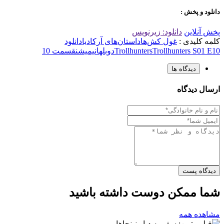
دانلود و پخش :
پخش آنلاین
دانلود: زیرنویس
کلمه کلیدی :
غول کش‌ها
داستان‌های آرکادیا
دانلود
Trollhunters S01 E10
Trollhunters
دوبله
انیمیشن
قسمت 10
دیدگاه ها
ارسال دیدگاه
دیدگاه پست
شما ممکن دوست داشته باشید
مشاهده همه