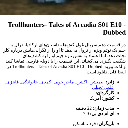
Trollhunters- Tales of Arcadia S01 E10 -
Dubbed
در قسمت دهم سریال غول کش‌ها - داستان‌های آرکادیا، درال به
جیم یک توتم ویژه از ترول می‌دهد تا او را از نگرانی‌هایش درباره کلر
نجات دهد. اما اعتماد به نفس تازه جیم او را به کشف‌های
شگفت‌انگیزی می‌کشاند. این قسمت را با دوبله فارسی تماشا کنید
و لذت ببرید. Trollhunters - Tales of Arcadia S01 E10 - Dubbed در
اینجا قابل دانلود است.
ژانر:
انیمیشن
,
اکشن
,
ماجراجویی
,
کمدی
,
خانوادگی
,
فانتزی
,
علمی تخیلی
کارگردان:
کشور:
آمریکا
مدت زمان:
22 دقیقه
ای ام دی بی:
7.9
بازیگران:
فرد تاتاسکور