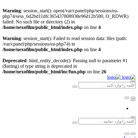
Warning
: session_start(): open(/var/cpanel/php/sessions/ea-
php74/sess_6d2bd11dfc365437808938e96d12b580, O_RDWR)
failed: No such file or directory (2) in
/home/nexofilm/public_html/index.php
on line
4
Warning
: session_start(): Failed to read session data: files (path:
/var/cpanel/php/sessions/ea-php74) in
/home/nexofilm/public_html/index.php
on line
4
Deprecated
: html_entity_decode(): Passing null to parameter #1
($string) of type string is deprecated in
/home/nexofilm/public_html/inc/fun.php
on line
26
ثبت نام