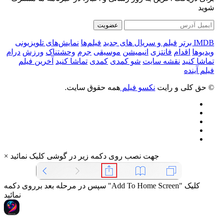
شوید
عضویت
IMDB برتر
فیلم و سریال های جدید
فیلم‌ها
نمایش‌های تلویزیونی
ویدیوها
اقدام
فانتزی
انیمیشن
موسیقی
جرم
وحشتناک
ورزش
درام
تماشا کنید
نقشه سایت
شو کمدی
کمدی
تماشا کنید
آخرین فیلم
فیلم آینده
© حق کلی و رایت
نکسو فیلم
همه حقوق سایت.
جهت نصب روی دکمه زیر در گوشی کلیک نمائید
×
سپس در مرحله بعد برروی دکمه "Add To Home Screen" کلیک
نمائید