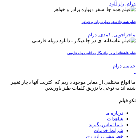
درام
,
راز آلود
فیلم همه جا: سفر دوباره برادر و خواهر
ماجراجویی
,
کمدی
,
درام
فیلم عاشقانه ای در چاندیگار - دانلود دوبله فارسی
جنایی
,
درام
ما انواع مختلفی از معابر موجود داریم که اکثریت آنها دچار تغییر
شده اند به نوعی با تزریق کلمات طنز باورپذیر.
نکو فیلم
درباره ما
شاهدات
با ما تماس بگیرید
شرایط خدمات
خط مشی رازداری