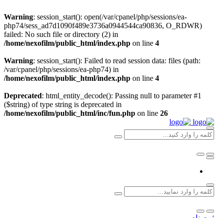
Warning
: session_start(): open(/var/cpanel/php/sessions/ea-
php74/sess_ad7d1090f489e3736a0944544ca90836, O_RDWR)
failed: No such file or directory (2) in
/home/nexofilm/public_html/index.php
on line
4
Warning
: session_start(): Failed to read session data: files (path:
/var/cpanel/php/sessions/ea-php74) in
/home/nexofilm/public_html/index.php
on line
4
Deprecated
: html_entity_decode(): Passing null to parameter #1
($string) of type string is deprecated in
/home/nexofilm/public_html/inc/fun.php
on line
26
ثبت نام