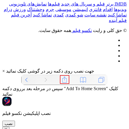
IMDB برتر
فیلم و سریال های جدید
فیلم‌ها
نمایش‌های تلویزیونی
ویدیوها
اقدام
فانتزی
انیمیشن
موسیقی
جرم
وحشتناک
ورزش
درام
تماشا کنید
نقشه سایت
شو کمدی
کمدی
تماشا کنید
آخرین فیلم
فیلم آینده
© حق کلی و رایت
نکسو فیلم
همه حقوق سایت.
جهت نصب روی دکمه زیر در گوشی کلیک نمائید
×
سپس در مرحله بعد برروی دکمه "Add To Home Screen" کلیک
نمائید
نصب اپلیکیشن نکسو فیلم
نصب