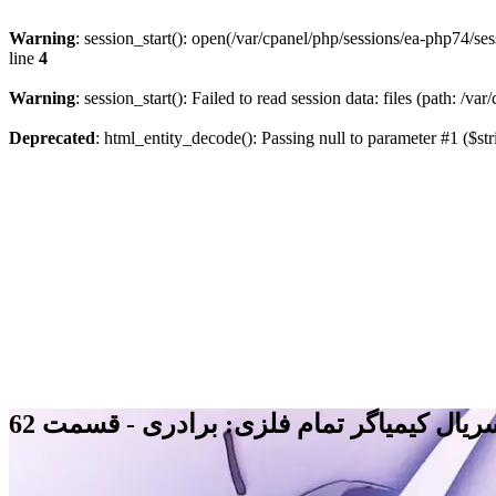
Warning
: session_start(): open(/var/cpanel/php/sessions/ea-php74
line
4
Warning
: session_start(): Failed to read session data: files (path: /v
Deprecated
: html_entity_decode(): Passing null to parameter #1 ($str
ریال کیمیاگر تمام فلزی: برادری - قسمت 62