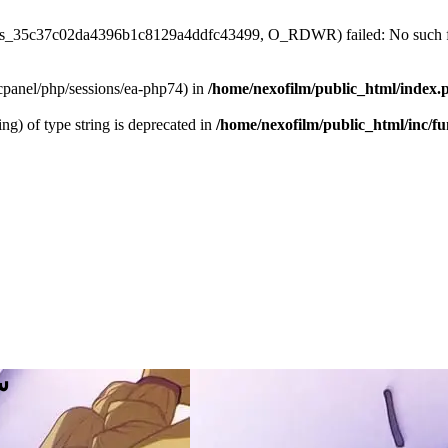
/sess_35c37c02da4396b1c8129a4ddfc43499, O_RDWR) failed: No such fil
ar/cpanel/php/sessions/ea-php74) in
/home/nexofilm/public_html/index.
ing) of type string is deprecated in
/home/nexofilm/public_html/inc/f
س