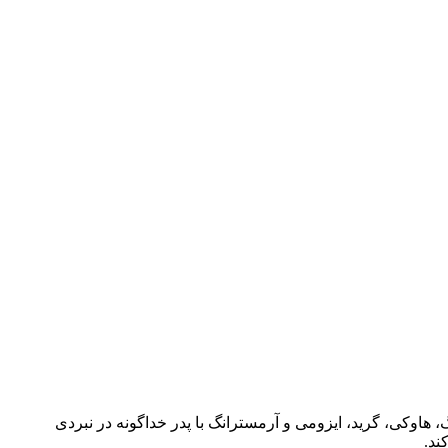
می‌کنید که ادوارد و دوستانش شامل موستانگ، هاوکی، گرید، ایزومی و آرمسترانگ با پدر خداگونه در نبردی
ند.