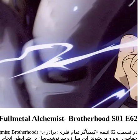
Fullmetal Alchemist- Brotherhood S01 E62
حماسی روبرو می‌شوند. این مبارزه سرنوشت‌ساز در شرایطی انجام م