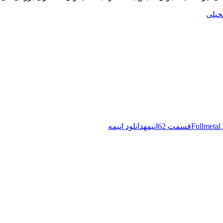
خیلی
Fullmetal
قسمت 62
انیمه
دانلود انیمه