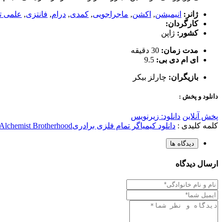
ژانر:
انیمیشن
,
اکشن
,
ماجراجویی
,
کمدی
,
درام
,
فانتزی
,
علمی ت
کارگردان:
کشور:
ژاپن
مدت زمان:
30 دقیقه
ای ام دی بی:
9.5
بازیگران:
چارلز بیکر
دانلود و پخش :
پخش آنلاین
دانلود: زیرنویس
کلمه کلیدی :
دانلود کیمیاگر تمام فلزی برادری
 Alchemist Brotherhood
دیدگاه ها
ارسال دیدگاه