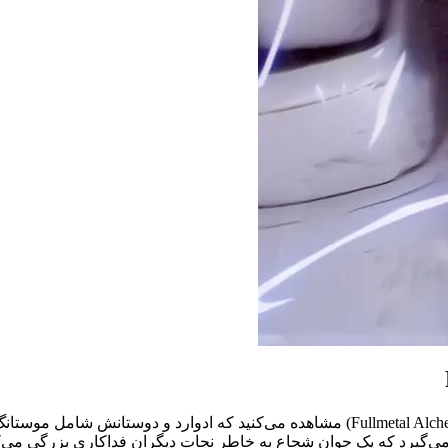
در قسمت 62 انیمه «کیمیاگر تمام فلزی: برادری» (Fullmetal Alchemist: Brotherhood) مشاهده 
ی‌گیرد که یک جوان شجاع به خاطر نجات دیگران فداکاری بزرگی می‌ک