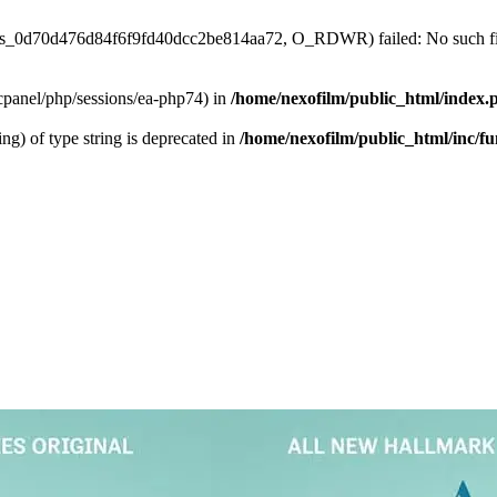
/sess_0d70d476d84f6f9fd40dcc2be814aa72, O_RDWR) failed: No such file
ar/cpanel/php/sessions/ea-php74) in
/home/nexofilm/public_html/index.
ing) of type string is deprecated in
/home/nexofilm/public_html/inc/f