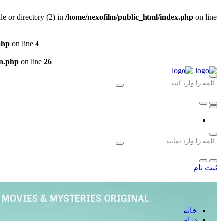
 or directory (2) in
/home/nexofilm/public_html/index.php
on line
php
on line
4
un.php
on line
26
ثبت نام
خانه
درام