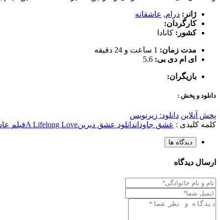
ژانر:
درام
,
عاشقانه
کارگردان:
کشور:
کانادا
مدت زمان:
1 ساعت و 24 دقیقه
ای ام دی بی:
5.6
بازیگران:
دانلود و پخش :
پخش آنلاین
دانلود: زیرنویس
کلمه کلیدی :
عشق جاودان
دانلود عشق دیرین
A Lifelong Love
فیلم عاش
دیدگاه ها
ارسال دیدگاه