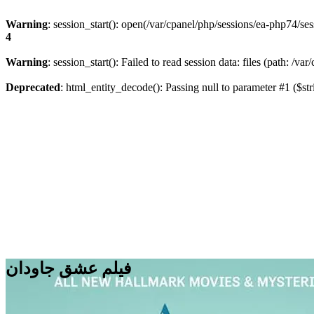
Warning
: session_start(): open(/var/cpanel/php/sessions/ea-php74
4
Warning
: session_start(): Failed to read session data: files (path: /v
Deprecated
: html_entity_decode(): Passing null to parameter #1 ($str
فیلم عشق جاودان