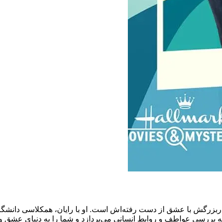
A )، آنیکا به دنبال متحد کردن پدربزرگش با عشق از دست رفته‌اش است. او با رایان، 
به بررسی عواطف و روابط انسانی می‌پردازد و شما را به دنیای عشق و 