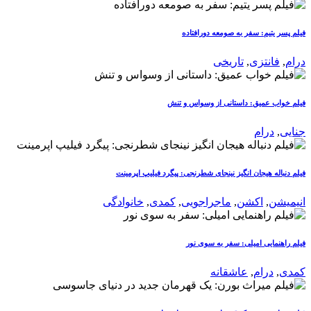
فیلم پسر یتیم: سفر به صومعه دورافتاده
درام
,
فانتزی
,
تاریخی
فیلم خواب عمیق: داستانی از وسواس و تنش
جنایی
,
درام
فیلم دنباله هیجان انگیز نینجای شطرنجی: پیگرد فیلیپ اپرمینت
انیمیشن
,
اکشن
,
ماجراجویی
,
کمدی
,
خانوادگی
فیلم راهنمایی امیلی: سفر به سوی نور
کمدی
,
درام
,
عاشقانه