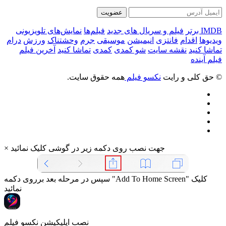
عضویت
IMDB برتر
فیلم و سریال های جدید
فیلم‌ها
نمایش‌های تلویزیونی
ویدیوها
اقدام
فانتزی
انیمیشن
موسیقی
جرم
وحشتناک
ورزش
درام
تماشا کنید
نقشه سایت
شو کمدی
کمدی
تماشا کنید
آخرین فیلم
فیلم آینده
© حق کلی و رایت
نکسو فیلم
همه حقوق سایت.
جهت نصب روی دکمه زیر در گوشی کلیک نمائید
×
سپس در مرحله بعد برروی دکمه "Add To Home Screen" کلیک
نمائید
نصب اپلیکیشن نکسو فیلم