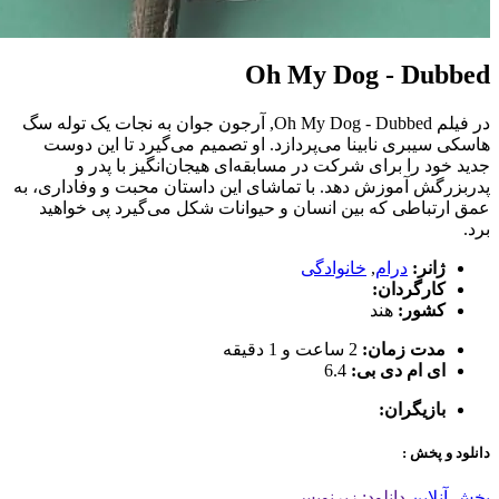
Oh My Dog - Dubbed
در فیلم Oh My Dog - Dubbed, آرجون جوان به نجات یک توله سگ
هاسکی سیبری نابینا می‌پردازد. او تصمیم می‌گیرد تا این دوست
جدید خود را برای شرکت در مسابقه‌ای هیجان‌انگیز با پدر و
پدربزرگش آموزش دهد. با تماشای این داستان محبت و وفاداری، به
عمق ارتباطی که بین انسان و حیوانات شکل می‌گیرد پی خواهید
برد.
ژانر:
درام
,
خانوادگی
کارگردان:
کشور:
هند
مدت زمان:
2 ساعت و 1 دقیقه
ای ام دی بی:
6.4
بازیگران:
دانلود و پخش :
پخش آنلاین
دانلود: زیرنویس