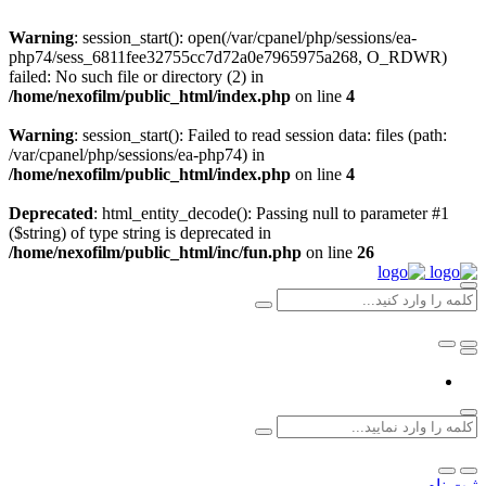
Warning
: session_start(): open(/var/cpanel/php/sessions/ea-
php74/sess_6811fee32755cc7d72a0e7965975a268, O_RDWR)
failed: No such file or directory (2) in
/home/nexofilm/public_html/index.php
on line
4
Warning
: session_start(): Failed to read session data: files (path:
/var/cpanel/php/sessions/ea-php74) in
/home/nexofilm/public_html/index.php
on line
4
Deprecated
: html_entity_decode(): Passing null to parameter #1
($string) of type string is deprecated in
/home/nexofilm/public_html/inc/fun.php
on line
26
ثبت نام