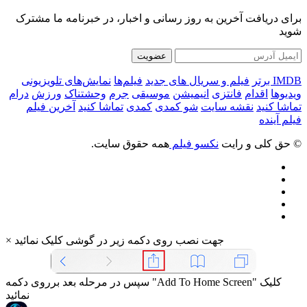
برای دریافت آخرین به روز رسانی و اخبار، در خبرنامه ما مشترک
شوید
عضویت
IMDB برتر
فیلم و سریال های جدید
فیلم‌ها
نمایش‌های تلویزیونی
ویدیوها
اقدام
فانتزی
انیمیشن
موسیقی
جرم
وحشتناک
ورزش
درام
تماشا کنید
نقشه سایت
شو کمدی
کمدی
تماشا کنید
آخرین فیلم
فیلم آینده
© حق کلی و رایت
نکسو فیلم
همه حقوق سایت.
جهت نصب روی دکمه زیر در گوشی کلیک نمائید
×
سپس در مرحله بعد برروی دکمه "Add To Home Screen" کلیک
نمائید