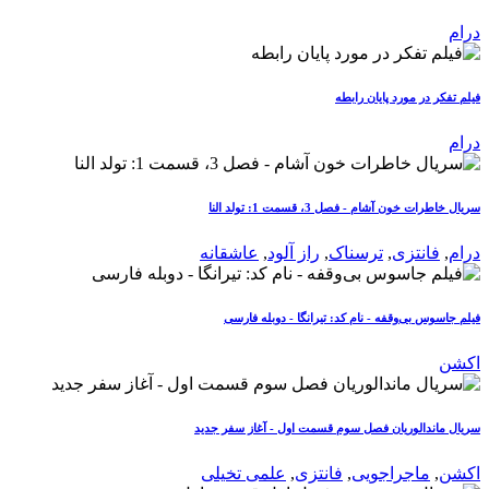
درام
فیلم تفکر در مورد پایان رابطه
درام
سریال خاطرات خون آشام - فصل 3، قسمت 1: تولد النا
درام
,
فانتزی
,
ترسناک
,
راز آلود
,
عاشقانه
فیلم جاسوس بی‌وقفه - نام کد: تیرانگا - دوبله فارسی
اکشن
سریال ماندالوریان فصل سوم قسمت اول - آغاز سفر جدید
اکشن
,
ماجراجویی
,
فانتزی
,
علمی تخیلی