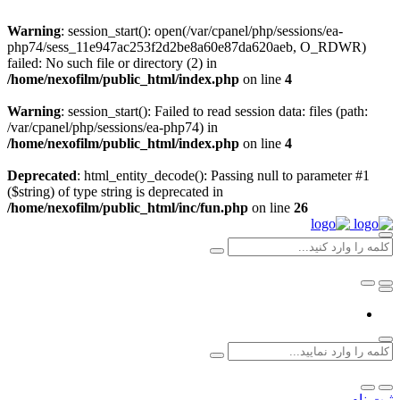
Warning
: session_start(): open(/var/cpanel/php/sessions/ea-
php74/sess_11e947ac253f2d2be8a60e87da620aeb, O_RDWR)
failed: No such file or directory (2) in
/home/nexofilm/public_html/index.php
on line
4
Warning
: session_start(): Failed to read session data: files (path:
/var/cpanel/php/sessions/ea-php74) in
/home/nexofilm/public_html/index.php
on line
4
Deprecated
: html_entity_decode(): Passing null to parameter #1
($string) of type string is deprecated in
/home/nexofilm/public_html/inc/fun.php
on line
26
ثبت نام