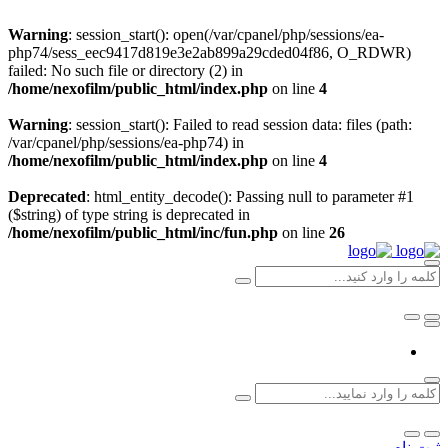
Warning
: session_start(): open(/var/cpanel/php/sessions/ea-
php74/sess_eec9417d819e3e2ab899a29cded04f86, O_RDWR)
failed: No such file or directory (2) in
/home/nexofilm/public_html/index.php
on line
4
Warning
: session_start(): Failed to read session data: files (path:
/var/cpanel/php/sessions/ea-php74) in
/home/nexofilm/public_html/index.php
on line
4
Deprecated
: html_entity_decode(): Passing null to parameter #1
($string) of type string is deprecated in
/home/nexofilm/public_html/inc/fun.php
on line
26
ثبت نام