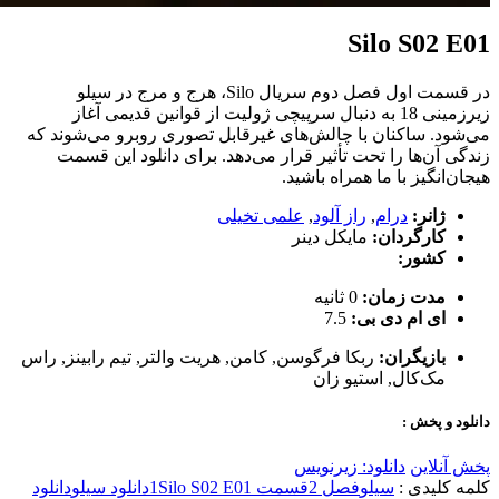
Silo S02 E01
در قسمت اول فصل دوم سریال Silo، هرج و مرج در سیلو
زیرزمینی 18 به دنبال سرپیچی ژولیت از قوانین قدیمی آغاز
می‌شود. ساکنان با چالش‌های غیرقابل تصوری روبرو می‌شوند که
زندگی آن‌ها را تحت تأثیر قرار می‌دهد. برای دانلود این قسمت
هیجان‌انگیز با ما همراه باشید.
ژانر:
درام
,
راز آلود
,
علمی تخیلی
کارگردان:
مایکل دینر
کشور:
مدت زمان:
0 ثانیه
ای ام دی بی:
7.5
بازیگران:
ربکا فرگوسن
,
کامن
,
هریت والتر
,
تیم رابینز
,
راس
مک‌کال
,
استیو زان
دانلود و پخش :
پخش آنلاین
دانلود: زیرنویس
کلمه کلیدی :
سیلو
فصل 2
قسمت 1
Silo S02 E01
دانلود سیلو
دانلود