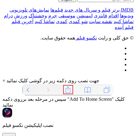
IMDB برتر
فیلم و سریال های جدید
فیلم‌ها
نمایش‌های تلویزیونی
ویدیوها
اقدام
فانتزی
انیمیشن
موسیقی
جرم
وحشتناک
ورزش
درام
تماشا کنید
نقشه سایت
شو کمدی
کمدی
تماشا کنید
آخرین فیلم
فیلم آینده
© حق کلی و رایت
نکسو فیلم
همه حقوق سایت.
جهت نصب روی دکمه زیر در گوشی کلیک نمائید
×
سپس در مرحله بعد برروی دکمه "Add To Home Screen" کلیک
نمائید
نصب اپلیکیشن نکسو فیلم