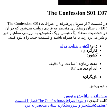
The Confession S01 E07
در قسمت 7 از سریال پرطرفدار اعترافات (The Confession S01
E07)، داستان رستگاری منحصر به فردی روایت می‌شود که در آن
دو شخصیت متضاد، یک هیتمن و یک کشیش، به بررسی مفاهیم خیر
و شر می‌پردازند. با ما همراه باشید و قسمت جدید را دانلود کنید.
ژانر:
اکشن
,
جنایی
,
درام
کارگردان:
کشور:
مدت زمان:
1 ساعت و 3 دقیقه
ای ام دی بی:
8.7
بازیگران:
دانلود و پخش :
پخش آنلاین
دانلود: زیرنویس
کلمه کلیدی :
دانلود اعترافات
The Confession
فصل 1
قسمت
7
هیتمن
کشیش
خیر و شر
رستگاری
داستان منحصر به فرد