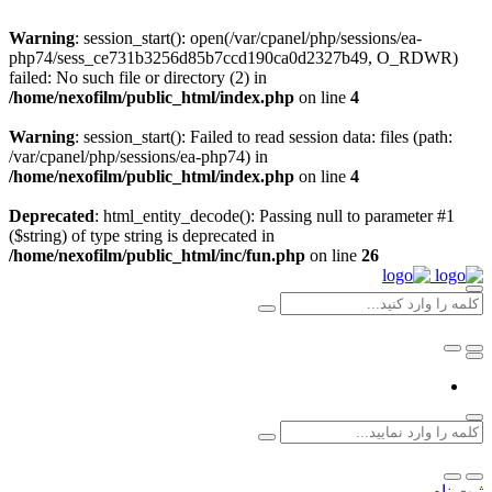
Warning
: session_start(): open(/var/cpanel/php/sessions/ea-
php74/sess_ce731b3256d85b7ccd190ca0d2327b49, O_RDWR)
failed: No such file or directory (2) in
/home/nexofilm/public_html/index.php
on line
4
Warning
: session_start(): Failed to read session data: files (path:
/var/cpanel/php/sessions/ea-php74) in
/home/nexofilm/public_html/index.php
on line
4
Deprecated
: html_entity_decode(): Passing null to parameter #1
($string) of type string is deprecated in
/home/nexofilm/public_html/inc/fun.php
on line
26
ثبت نام