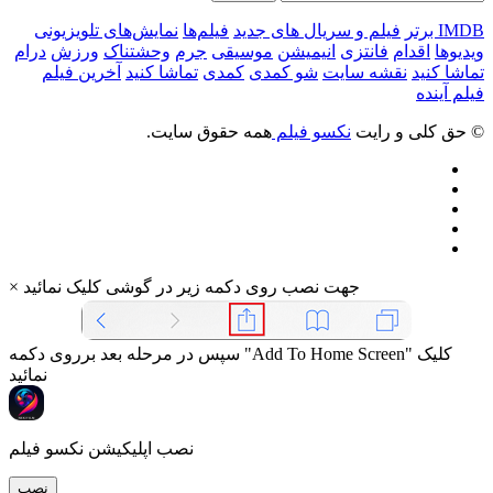
IMDB برتر
فیلم و سریال های جدید
فیلم‌ها
نمایش‌های تلویزیونی
ویدیوها
اقدام
فانتزی
انیمیشن
موسیقی
جرم
وحشتناک
ورزش
درام
تماشا کنید
نقشه سایت
شو کمدی
کمدی
تماشا کنید
آخرین فیلم
فیلم آینده
© حق کلی و رایت
نکسو فیلم
همه حقوق سایت.
جهت نصب روی دکمه زیر در گوشی کلیک نمائید
×
سپس در مرحله بعد برروی دکمه "Add To Home Screen" کلیک
نمائید
نصب اپلیکیشن نکسو فیلم
نصب