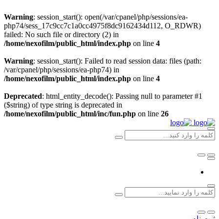
Warning
: session_start(): open(/var/cpanel/php/sessions/ea-
php74/sess_17c9cc7c1a0cc4975f8dc9162434d112, O_RDWR)
failed: No such file or directory (2) in
/home/nexofilm/public_html/index.php
on line
4
Warning
: session_start(): Failed to read session data: files (path:
/var/cpanel/php/sessions/ea-php74) in
/home/nexofilm/public_html/index.php
on line
4
Deprecated
: html_entity_decode(): Passing null to parameter #1
($string) of type string is deprecated in
/home/nexofilm/public_html/inc/fun.php
on line
26
ثبت نام