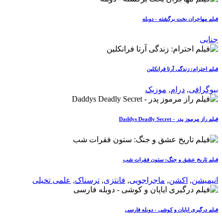
فیلم مهاجران بخت‌ برگشته - دوبله
جنایی
فیلم احترام: زندگی آرتا فرانکلین
بیوگرافی
,
درام
,
موزیک
فیلم راز مرموز پدر - Daddys Deadly Secret
فیلم تاریخ عشق و جنگ: ستون فقرات شب
انیمیشن
,
اکشن
,
ماجراجویی
,
فانتزی
,
ترسناک
,
علمی تخیلی
فیلم درگیری ایاپان و کوشی - دوبله فارسی