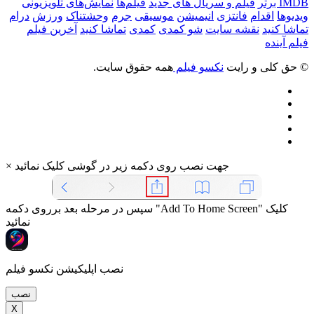
IMDB برتر
فیلم و سریال های جدید
فیلم‌ها
نمایش‌های تلویزیونی
ویدیوها
اقدام
فانتزی
انیمیشن
موسیقی
جرم
وحشتناک
ورزش
درام
تماشا کنید
نقشه سایت
شو کمدی
کمدی
تماشا کنید
آخرین فیلم
فیلم آینده
© حق کلی و رایت
نکسو فیلم
همه حقوق سایت.
جهت نصب روی دکمه زیر در گوشی کلیک نمائید
×
سپس در مرحله بعد برروی دکمه "Add To Home Screen" کلیک
نمائید
نصب اپلیکیشن نکسو فیلم
نصب
X