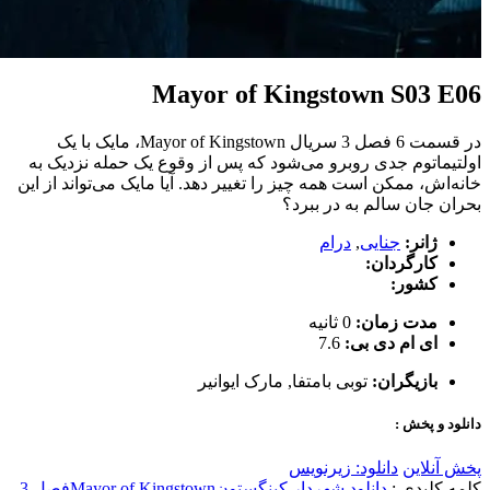
Mayor of Kingstown S03 E06
در قسمت 6 فصل 3 سریال Mayor of Kingstown، مایک با یک
اولتیماتوم جدی روبرو می‌شود که پس از وقوع یک حمله نزدیک به
خانه‌اش، ممکن است همه چیز را تغییر دهد. آیا مایک می‌تواند از این
بحران جان سالم به در ببرد؟
ژانر:
جنایی
,
درام
کارگردان:
کشور:
مدت زمان:
0 ثانیه
ای ام دی بی:
7.6
بازیگران:
توبی بامتفا
,
مارک ایوانیر
دانلود و پخش :
پخش آنلاین
دانلود: زیرنویس
کلمه کلیدی :
دانلود شهردار کینگستون
Mayor of Kingstown
فصل 3