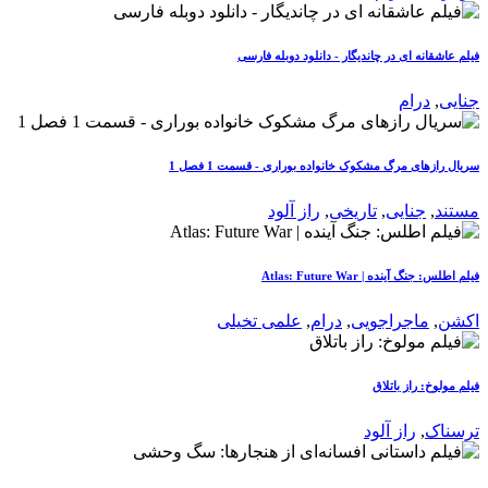
فیلم عاشقانه ای در چاندیگار - دانلود دوبله فارسی
جنایی
,
درام
سریال رازهای مرگ مشکوک خانواده بوراری - قسمت 1 فصل 1
مستند
,
جنایی
,
تاریخی
,
راز آلود
فیلم اطلس: جنگ آینده | Atlas: Future War
اکشن
,
ماجراجویی
,
درام
,
علمی تخیلی
فیلم مولوخ: راز باتلاق
ترسناک
,
راز آلود