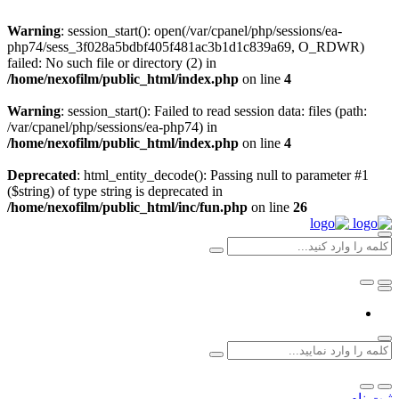
Warning
: session_start(): open(/var/cpanel/php/sessions/ea-
php74/sess_3f028a5bdbf405f481ac3b1d1c839a69, O_RDWR)
failed: No such file or directory (2) in
/home/nexofilm/public_html/index.php
on line
4
Warning
: session_start(): Failed to read session data: files (path:
/var/cpanel/php/sessions/ea-php74) in
/home/nexofilm/public_html/index.php
on line
4
Deprecated
: html_entity_decode(): Passing null to parameter #1
($string) of type string is deprecated in
/home/nexofilm/public_html/inc/fun.php
on line
26
ثبت نام