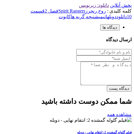
پخش آنلاین
دانلود: زیرنویس
کلمه کلیدی :
روح رنجرز
Spirit Rangers
فصل 2
قسمت
10
دانلود
دوبله
انیمیشن
بچه گربه ها
کایوت
دیدگاه ها
ارسال دیدگاه
دیدگاه پست
شما ممکن دوست داشته باشید
مشاهده همه
فیلم گلوله گمشده 2: انتقام نهایی - دوبله