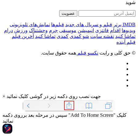
شوید
عضویت
IMDB برتر
فیلم و سریال های جدید
فیلم‌ها
نمایش‌های تلویزیونی
ویدیوها
اقدام
فانتزی
انیمیشن
موسیقی
جرم
وحشتناک
ورزش
درام
تماشا کنید
نقشه سایت
شو کمدی
کمدی
تماشا کنید
آخرین فیلم
فیلم آینده
© حق کلی و رایت
نکسو فیلم
همه حقوق سایت.
جهت نصب روی دکمه زیر در گوشی کلیک نمائید
×
سپس در مرحله بعد برروی دکمه "Add To Home Screen" کلیک
نمائید