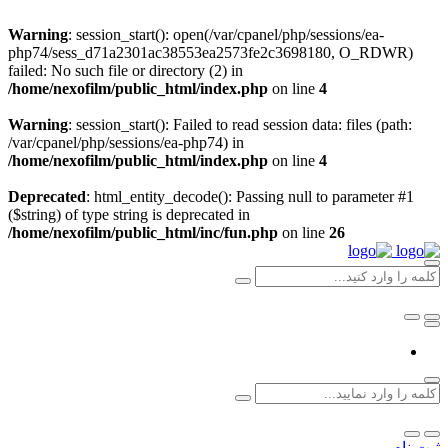
Warning
: session_start(): open(/var/cpanel/php/sessions/ea-
php74/sess_d71a2301ac38553ea2573fe2c3698180, O_RDWR)
failed: No such file or directory (2) in
/home/nexofilm/public_html/index.php
on line
4
Warning
: session_start(): Failed to read session data: files (path:
/var/cpanel/php/sessions/ea-php74) in
/home/nexofilm/public_html/index.php
on line
4
Deprecated
: html_entity_decode(): Passing null to parameter #1
($string) of type string is deprecated in
/home/nexofilm/public_html/inc/fun.php
on line
26
ثبت نام