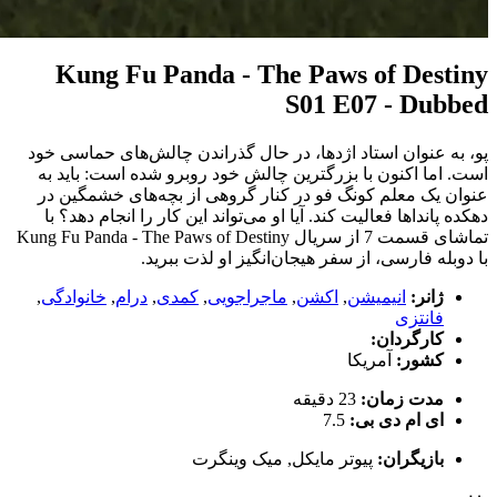
Kung Fu Panda - The Paws of Destiny
S01 E07 - Dubbed
پو، به عنوان استاد اژدها، در حال گذراندن چالش‌های حماسی خود
است. اما اکنون با بزرگترین چالش خود روبرو شده است: باید به
عنوان یک معلم کونگ فو در کنار گروهی از بچه‌های خشمگین در
دهکده پانداها فعالیت کند. آیا او می‌تواند این کار را انجام دهد؟ با
تماشای قسمت 7 از سریال Kung Fu Panda - The Paws of Destiny
با دوبله فارسی، از سفر هیجان‌انگیز او لذت ببرید.
ژانر:
انیمیشن
,
اکشن
,
ماجراجویی
,
کمدی
,
درام
,
خانوادگی
,
فانتزی
کارگردان:
کشور:
آمریکا
مدت زمان:
23 دقیقه
ای ام دی بی:
7.5
بازیگران:
پیوتر مایکل
,
میک وینگرت