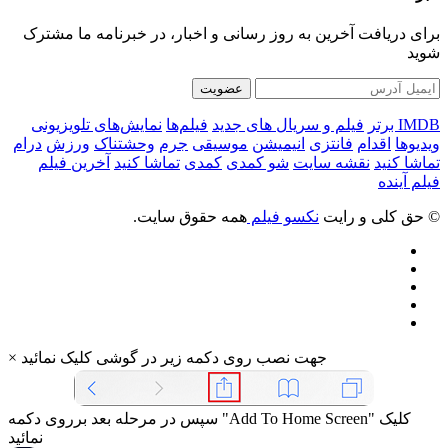
برای دریافت آخرین به روز رسانی و اخبار، در خبرنامه ما مشترک
شوید
عضویت
IMDB برتر
فیلم و سریال های جدید
فیلم‌ها
نمایش‌های تلویزیونی
ویدیوها
اقدام
فانتزی
انیمیشن
موسیقی
جرم
وحشتناک
ورزش
درام
تماشا کنید
نقشه سایت
شو کمدی
کمدی
تماشا کنید
آخرین فیلم
فیلم آینده
© حق کلی و رایت
نکسو فیلم
همه حقوق سایت.
جهت نصب روی دکمه زیر در گوشی کلیک نمائید
×
سپس در مرحله بعد برروی دکمه "Add To Home Screen" کلیک
نمائید