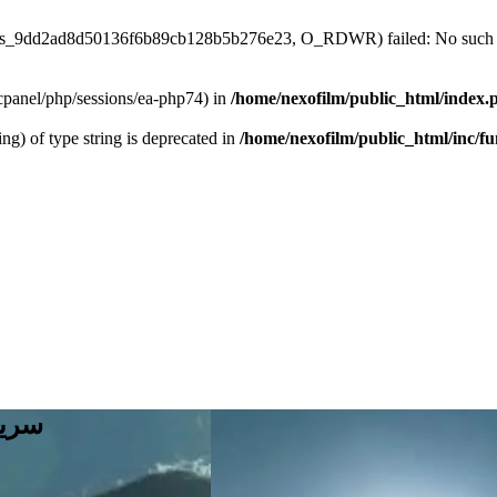
4/sess_9dd2ad8d50136f6b89cb128b5b276e23, O_RDWR) failed: No such fil
ar/cpanel/php/sessions/ea-php74) in
/home/nexofilm/public_html/index.
ing) of type string is deprecated in
/home/nexofilm/public_html/inc/f
سریال