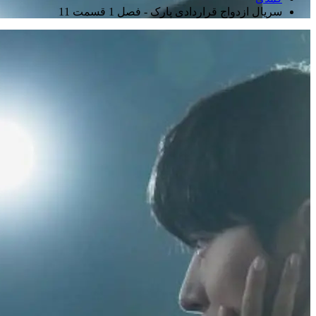
سریال ازدواج قراردادی پارک - فصل 1 قسمت 11