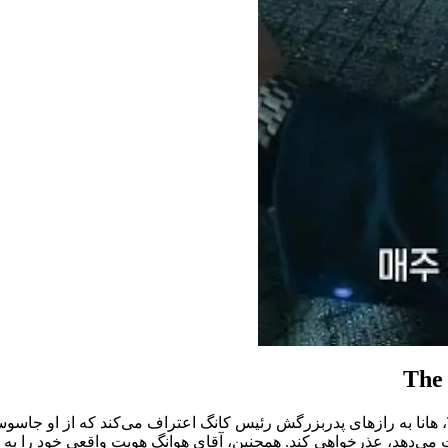
The 
در قسمت 11 از فصل 1 سریال The Story of Parks Marriage Contract، هانا به رازهای پدربزرگش رئیس کان
یت می‌دهد، عذرخواهی کند. همچنین، آقای هوانگ هویت واقعی خود را به