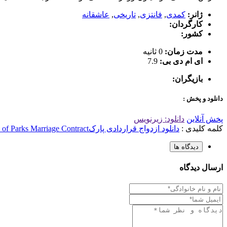
ژانر:
کمدی
,
فانتزی
,
تاریخی
,
عاشقانه
کارگردان:
کشور:
مدت زمان:
0 ثانیه
ای ام دی بی:
7.9
بازیگران:
دانلود و پخش :
پخش آنلاین
دانلود: زیرنویس
کلمه کلیدی :
دانلود ازدواج قراردادی پارک
 of Parks Marriage Contract
دیدگاه ها
ارسال دیدگاه