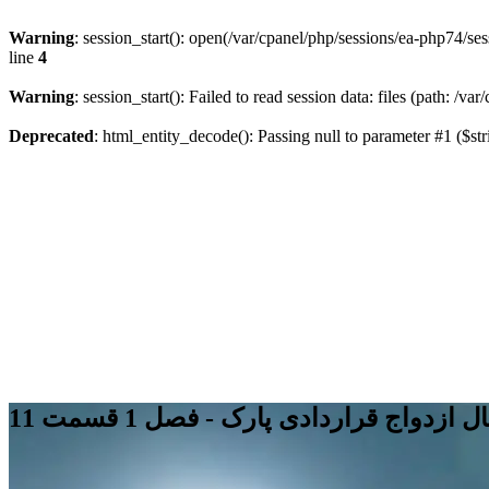
Warning
: session_start(): open(/var/cpanel/php/sessions/ea-php7
line
4
Warning
: session_start(): Failed to read session data: files (path: /v
Deprecated
: html_entity_decode(): Passing null to parameter #1 ($str
 ازدواج قراردادی پارک - فصل 1 قسمت 11