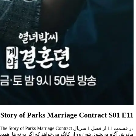
Story of Parks Marriage Contract S01 E11
مادرش آگاه می‌شود. یئون وو از کانگ می‌خواهد که اگر به ته ها اهم