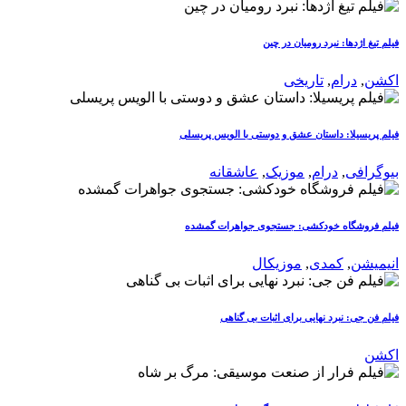
فیلم تیغ اژدها: نبرد رومیان در چین
اکشن
,
درام
,
تاریخی
فیلم پریسیلا: داستان عشق و دوستی با الویس پریسلی
بیوگرافی
,
درام
,
موزیک
,
عاشقانه
فیلم فروشگاه خودکشی: جستجوی جواهرات گمشده
انیمیشن
,
کمدی
,
موزیکال
فیلم فن جی: نبرد نهایی برای اثبات بی گناهی
اکشن