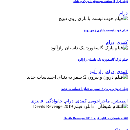
فیلم فرار از صنعت موسیقی: مرگ بر شاه
درام
فیلم خوب نیست با بازی زوی دویچ
کمدی
,
درام
فیلم پارک گاسفورد: یک داستان رازآلود
کمدی
,
درام
,
راز آلود
فیلم درون و بیرون 2: سفر به دنیای احساسات جدید
انیمیشن
,
ماجراجویی
,
کمدی
,
درام
,
خانوادگی
,
فانتزی
انتقام شیطان - دانلود فیلم Devils Revenge 2019