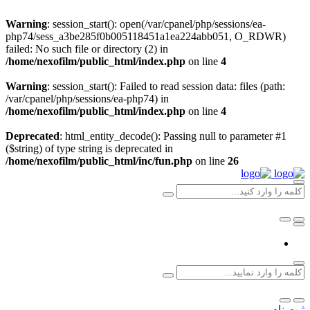
Warning
: session_start(): open(/var/cpanel/php/sessions/ea-
php74/sess_a3be285f0b005118451a1ea224abb051, O_RDWR)
failed: No such file or directory (2) in
/home/nexofilm/public_html/index.php
on line
4
Warning
: session_start(): Failed to read session data: files (path:
/var/cpanel/php/sessions/ea-php74) in
/home/nexofilm/public_html/index.php
on line
4
Deprecated
: html_entity_decode(): Passing null to parameter #1
($string) of type string is deprecated in
/home/nexofilm/public_html/inc/fun.php
on line
26
ثبت نام