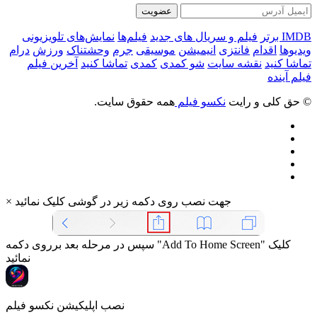
عضویت
IMDB برتر
فیلم و سریال های جدید
فیلم‌ها
نمایش‌های تلویزیونی
ویدیوها
اقدام
فانتزی
انیمیشن
موسیقی
جرم
وحشتناک
ورزش
درام
تماشا کنید
نقشه سایت
شو کمدی
کمدی
تماشا کنید
آخرین فیلم
فیلم آینده
© حق کلی و رایت
نکسو فیلم
همه حقوق سایت.
جهت نصب روی دکمه زیر در گوشی کلیک نمائید
×
سپس در مرحله بعد برروی دکمه "Add To Home Screen" کلیک
نمائید
نصب اپلیکیشن نکسو فیلم