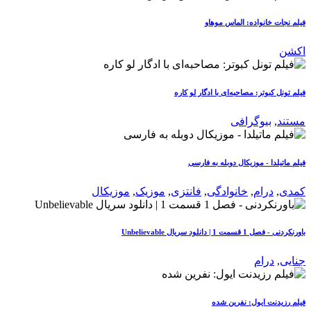
فیلم نجات خانواده: الماس موهاو
اکشن
فیلم تونل کبوتر: مصاحبه‌ای با ادگار لو کاره
مستند
,
بیوگرافی
فیلم ماتیلدا - موزیکال دوبله به فارسی
کمدی
,
درام
,
خانوادگی
,
فانتزی
,
موزیک
,
موزیکال
باورنکردنی - فصل 1 قسمت 1 | دانلود سریال Unbelievable
جنایی
,
درام
فیلم رزیدنت ایول: نفرین شده