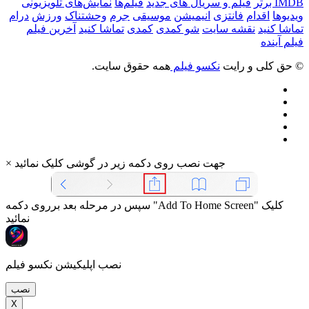
IMDB برتر
فیلم و سریال های جدید
فیلم‌ها
نمایش‌های تلویزیونی
ویدیوها
اقدام
فانتزی
انیمیشن
موسیقی
جرم
وحشتناک
ورزش
درام
تماشا کنید
نقشه سایت
شو کمدی
کمدی
تماشا کنید
آخرین فیلم
فیلم آینده
© حق کلی و رایت
نکسو فیلم
همه حقوق سایت.
جهت نصب روی دکمه زیر در گوشی کلیک نمائید
×
سپس در مرحله بعد برروی دکمه "Add To Home Screen" کلیک
نمائید
نصب اپلیکیشن نکسو فیلم
نصب
X