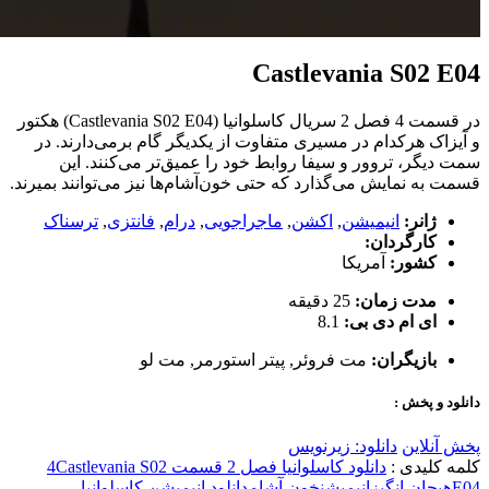
Castlevania S02 E04
در قسمت 4 فصل 2 سریال کاسلوانیا (Castlevania S02 E04) هکتور
و آیزاک هرکدام در مسیری متفاوت از یکدیگر گام برمی‌دارند. در
سمت دیگر، تروور و سیفا روابط خود را عمیق‌تر می‌کنند. این
قسمت به نمایش می‌گذارد که حتی خون‌آشام‌ها نیز می‌توانند بمیرند.
ژانر:
انیمیشن
,
اکشن
,
ماجراجویی
,
درام
,
فانتزی
,
ترسناک
کارگردان:
کشور:
آمریکا
مدت زمان:
25 دقیقه
ای ام دی بی:
8.1
بازیگران:
مت فروئر
,
پیتر استورمر
,
مت لو
دانلود و پخش :
پخش آنلاین
دانلود: زیرنویس
کلمه کلیدی :
دانلود کاسلوانیا فصل 2 قسمت 4
Castlevania S02
E04
هیجان انگیز
انیمیشن
خون آشام
دانلود انیمیشن کاسلوانیا