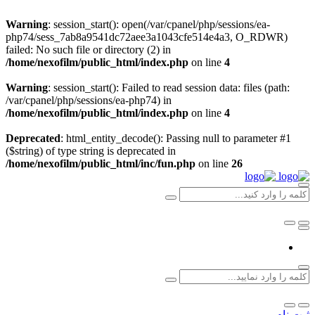
Warning
: session_start(): open(/var/cpanel/php/sessions/ea-
php74/sess_7ab8a9541dc72aee3a1043cfe514e4a3, O_RDWR)
failed: No such file or directory (2) in
/home/nexofilm/public_html/index.php
on line
4
Warning
: session_start(): Failed to read session data: files (path:
/var/cpanel/php/sessions/ea-php74) in
/home/nexofilm/public_html/index.php
on line
4
Deprecated
: html_entity_decode(): Passing null to parameter #1
($string) of type string is deprecated in
/home/nexofilm/public_html/inc/fun.php
on line
26
ثبت نام