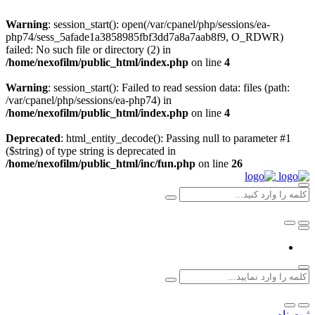
Warning
: session_start(): open(/var/cpanel/php/sessions/ea-
php74/sess_5afade1a3858985fbf3dd7a8a7aab8f9, O_RDWR)
failed: No such file or directory (2) in
/home/nexofilm/public_html/index.php
on line
4
Warning
: session_start(): Failed to read session data: files (path:
/var/cpanel/php/sessions/ea-php74) in
/home/nexofilm/public_html/index.php
on line
4
Deprecated
: html_entity_decode(): Passing null to parameter #1
($string) of type string is deprecated in
/home/nexofilm/public_html/inc/fun.php
on line
26
ثبت نام