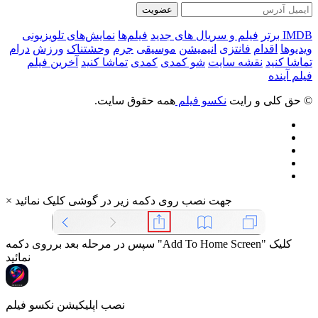
عضویت
IMDB برتر
فیلم و سریال های جدید
فیلم‌ها
نمایش‌های تلویزیونی
ویدیوها
اقدام
فانتزی
انیمیشن
موسیقی
جرم
وحشتناک
ورزش
درام
تماشا کنید
نقشه سایت
شو کمدی
کمدی
تماشا کنید
آخرین فیلم
فیلم آینده
© حق کلی و رایت
نکسو فیلم
همه حقوق سایت.
جهت نصب روی دکمه زیر در گوشی کلیک نمائید
×
سپس در مرحله بعد برروی دکمه "Add To Home Screen" کلیک
نمائید
نصب اپلیکیشن نکسو فیلم