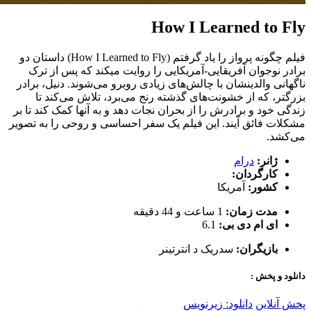
How I Learned to Fly
فیلم چگونه پرواز را یاد گرفتم (How I Learned to Fly) داستان دو
برادر نوجوان آفریقایی-آمریکایی را روایت میکند که پس از ترک
ناگهانی والدینشان با چالش‌های زیادی روبرو می‌شوند. دنیل، برادر
بزرگتر، که از خشونت‌های گذشته رنج می‌برد، تلاش می‌کند تا
زندگی خود و برادرش را از بحران نجات دهد و به آنها کمک کند تا بر
مشکلات فائق آیند. این فیلم یک سفر احساسی و روحی را به تصویر
می‌کشد.
ژانر:
درام
کارگردان:
کشور:
آمریکا
مدت زمان:
1 ساعت و 44 دقیقه
ای ام دی بی:
6.1
بازیگران:
سدریک د انترتینر
دانلود و پخش :
پخش آنلاین
دانلود: زیرنویس