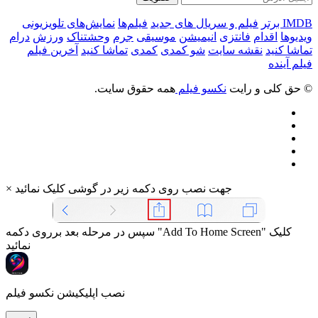
IMDB برتر
فیلم و سریال های جدید
فیلم‌ها
نمایش‌های تلویزیونی
ویدیوها
اقدام
فانتزی
انیمیشن
موسیقی
جرم
وحشتناک
ورزش
درام
تماشا کنید
نقشه سایت
شو کمدی
کمدی
تماشا کنید
آخرین فیلم
فیلم آینده
© حق کلی و رایت
نکسو فیلم
همه حقوق سایت.
جهت نصب روی دکمه زیر در گوشی کلیک نمائید
×
سپس در مرحله بعد برروی دکمه "Add To Home Screen" کلیک
نمائید
نصب اپلیکیشن نکسو فیلم