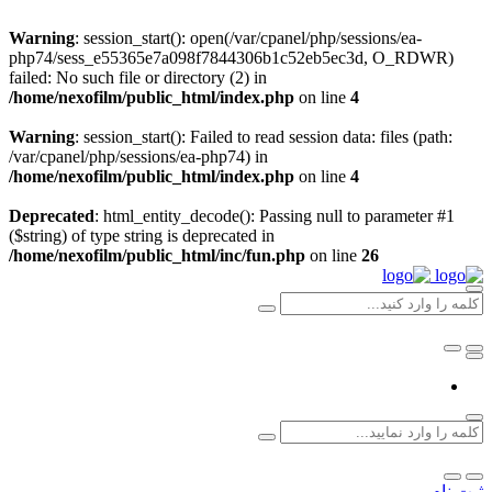
Warning
: session_start(): open(/var/cpanel/php/sessions/ea-
php74/sess_e55365e7a098f7844306b1c52eb5ec3d, O_RDWR)
failed: No such file or directory (2) in
/home/nexofilm/public_html/index.php
on line
4
Warning
: session_start(): Failed to read session data: files (path:
/var/cpanel/php/sessions/ea-php74) in
/home/nexofilm/public_html/index.php
on line
4
Deprecated
: html_entity_decode(): Passing null to parameter #1
($string) of type string is deprecated in
/home/nexofilm/public_html/inc/fun.php
on line
26
ثبت نام