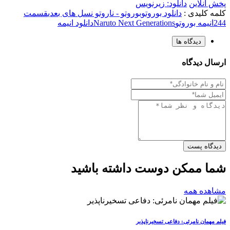
پخش آنلاین
دانلود: زیرنویس
کلمه کلیدی :
دانلود بوروتو
بوروتو - ناروتو نسل های بعدی
قسمت
244
انیمه بوروتو
Naruto Next Generations
دانلود انیمه
دیدگاه ها
ارسال دیدگاه
دیدگاه پست
شما ممکن دوست داشته باشید
مشاهده همه
فیلم مهمان نامرئی: دفاعی تسخیرناپذیر