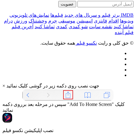
عضویت
IMDB برتر
فیلم و سریال های جدید
فیلم‌ها
نمایش‌های تلویزیونی
ویدیوها
اقدام
فانتزی
انیمیشن
موسیقی
جرم
وحشتناک
ورزش
درام
تماشا کنید
نقشه سایت
شو کمدی
کمدی
تماشا کنید
آخرین فیلم
فیلم آینده
© حق کلی و رایت
نکسو فیلم
همه حقوق سایت.
جهت نصب روی دکمه زیر در گوشی کلیک نمائید
×
سپس در مرحله بعد برروی دکمه "Add To Home Screen" کلیک
نمائید
نصب اپلیکیشن نکسو فیلم