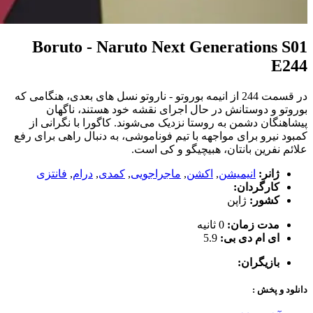
Boruto - Naruto Next Generations S01
E244
در قسمت 244 از انیمه بوروتو - ناروتو نسل های بعدی، هنگامی که
بوروتو و دوستانش در حال اجرای نقشه خود هستند، ناگهان
پیشاهنگان دشمن به روستا نزدیک می‌شوند. کاگورا با نگرانی از
کمبود نیرو برای مواجهه با تیم فوناموشی، به دنبال راهی برای رفع
علائم نفرین بانتان، هبیچیگو و کی است.
ژانر:
انیمیشن
,
اکشن
,
ماجراجویی
,
کمدی
,
درام
,
فانتزی
کارگردان:
کشور:
ژاپن
مدت زمان:
0 ثانیه
ای ام دی بی:
5.9
بازیگران:
دانلود و پخش :