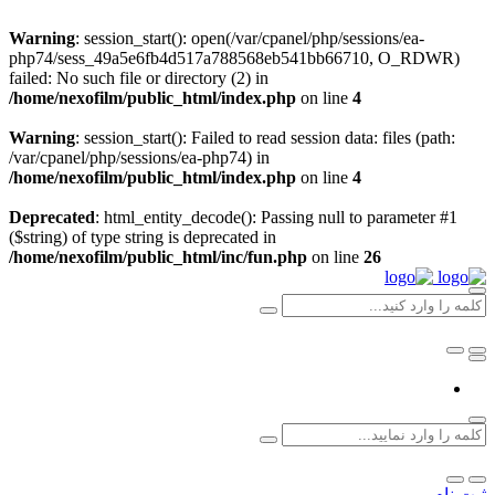
Warning
: session_start(): open(/var/cpanel/php/sessions/ea-
php74/sess_49a5e6fb4d517a788568eb541bb66710, O_RDWR)
failed: No such file or directory (2) in
/home/nexofilm/public_html/index.php
on line
4
Warning
: session_start(): Failed to read session data: files (path:
/var/cpanel/php/sessions/ea-php74) in
/home/nexofilm/public_html/index.php
on line
4
Deprecated
: html_entity_decode(): Passing null to parameter #1
($string) of type string is deprecated in
/home/nexofilm/public_html/inc/fun.php
on line
26
ثبت نام